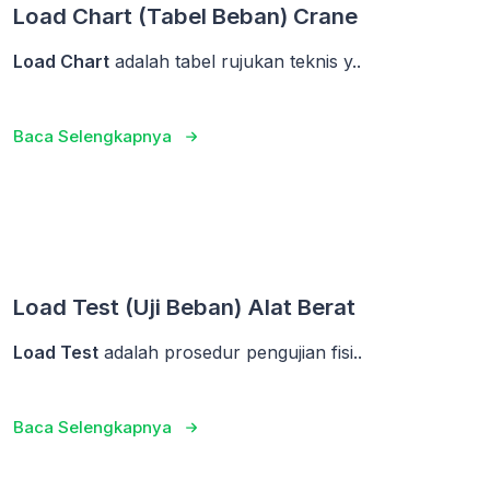
Load Chart (Tabel Beban) Crane
Load Chart
adalah tabel rujukan teknis y..
Baca Selengkapnya
Load Test (Uji Beban) Alat Berat
Load Test
adalah prosedur pengujian fisi..
Baca Selengkapnya