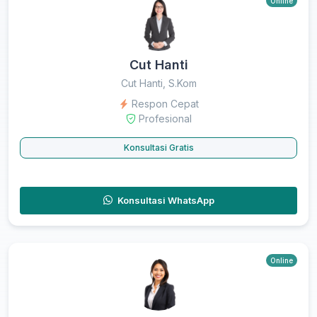
Online
Cut Hanti
Cut Hanti, S.Kom
Respon Cepat
Profesional
Konsultasi Gratis
Konsultasi WhatsApp
Online