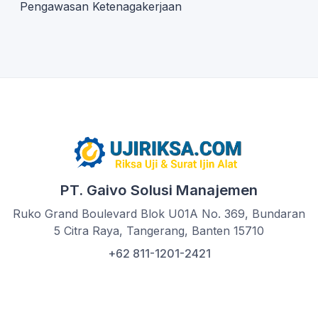
Pengawasan Ketenagakerjaan
PT. Gaivo Solusi Manajemen
Ruko Grand Boulevard Blok U01A No. 369, Bundaran
5 Citra Raya, Tangerang, Banten 15710
+62 811-1201-2421