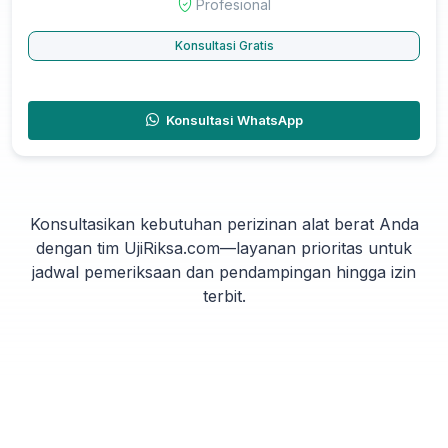
Profesional
Konsultasi Gratis
Konsultasi WhatsApp
Konsultasikan kebutuhan perizinan alat berat Anda
dengan tim UjiRiksa.com—layanan prioritas untuk
jadwal pemeriksaan dan pendampingan hingga izin
terbit.