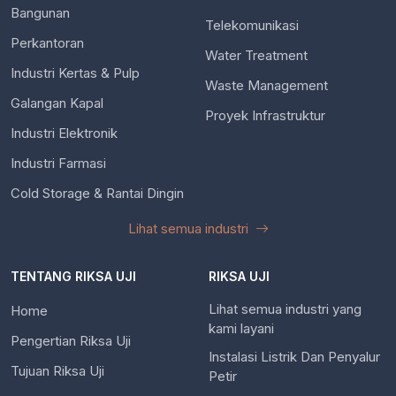
Bangunan
Telekomunikasi
Perkantoran
Water Treatment
Industri Kertas & Pulp
Waste Management
Galangan Kapal
Proyek Infrastruktur
Industri Elektronik
Industri Farmasi
Cold Storage & Rantai Dingin
Lihat semua industri
TENTANG RIKSA UJI
RIKSA UJI
Lihat semua industri yang
Home
kami layani
Pengertian Riksa Uji
Instalasi Listrik Dan Penyalur
Tujuan Riksa Uji
Petir