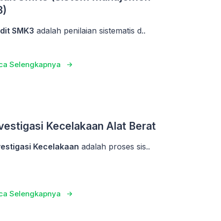
3)
dit SMK3
adalah penilaian sistematis d..
ca Selengkapnya
vestigasi Kecelakaan Alat Berat
vestigasi Kecelakaan
adalah proses sis..
ca Selengkapnya