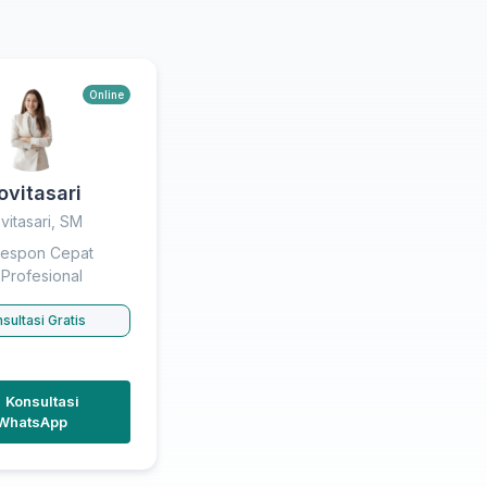
Online
ovitasari
vitasari, SM
espon Cepat
Profesional
sultasi Gratis
Konsultasi
WhatsApp