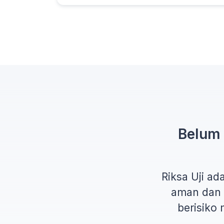
Belum P
Riksa Uji a
aman dan s
berisiko