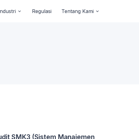
Industri
Regulasi
Tentang Kami
udit SMK3 (Sistem Manajemen