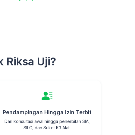
 Riksa Uji?
Pendampingan Hingga Izin Terbit
Dari konsultasi awal hingga penerbitan SIA,
SILO, dan Suket K3 Alat.