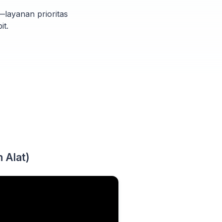
—layanan prioritas
it.
 Alat)