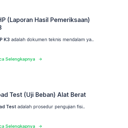
P (Laporan Hasil Pemeriksaan)
3
P K3
adalah dokumen teknis mendalam ya..
ca Selengkapnya
ad Test (Uji Beban) Alat Berat
ad Test
adalah prosedur pengujian fisi..
ca Selengkapnya