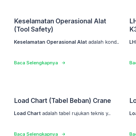
Keselamatan Operasional Alat
LH
(Tool Safety)
K
Keselamatan Operasional Alat
adalah kond..
LH
Baca Selengkapnya
Ba
Load Chart (Tabel Beban) Crane
Lo
Load Chart
adalah tabel rujukan teknis y..
Lo
Baca Selengkapnya
Ba