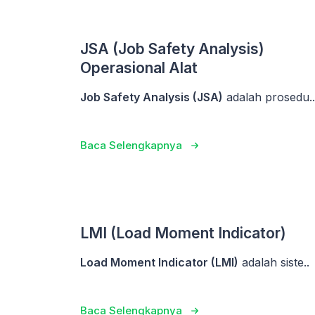
JSA (Job Safety Analysis)
Operasional Alat
Job Safety Analysis (JSA)
adalah prosedu..
Baca Selengkapnya
LMI (Load Moment Indicator)
Load Moment Indicator (LMI)
adalah siste..
Baca Selengkapnya