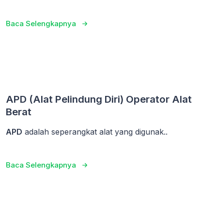
Baca Selengkapnya
APD (Alat Pelindung Diri) Operator Alat
Berat
APD
adalah seperangkat alat yang digunak..
Baca Selengkapnya