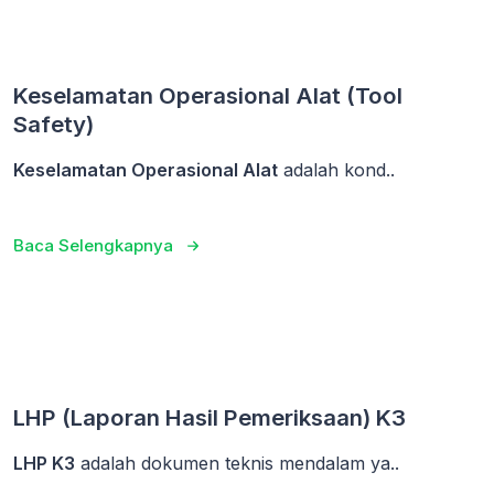
Keselamatan Operasional Alat (Tool
Safety)
Keselamatan Operasional Alat
adalah kond..
Baca Selengkapnya
LHP (Laporan Hasil Pemeriksaan) K3
LHP K3
adalah dokumen teknis mendalam ya..