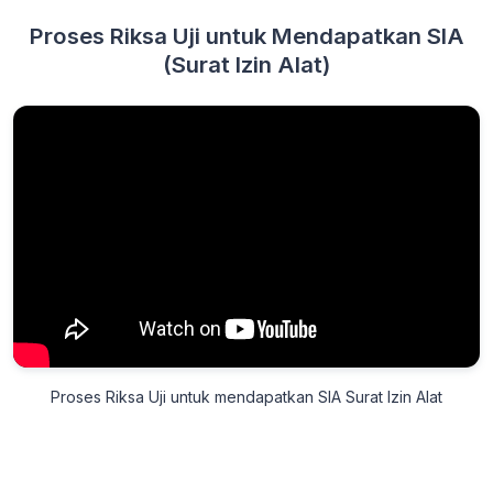
Proses Riksa Uji untuk Mendapatkan SIA
(Surat Izin Alat)
Proses Riksa Uji untuk mendapatkan SIA Surat Izin Alat