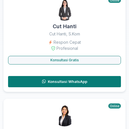
Online
Cut Hanti
Cut Hanti, S.Kom
Respon Cepat
Profesional
Konsultasi Gratis
Konsultasi WhatsApp
Online