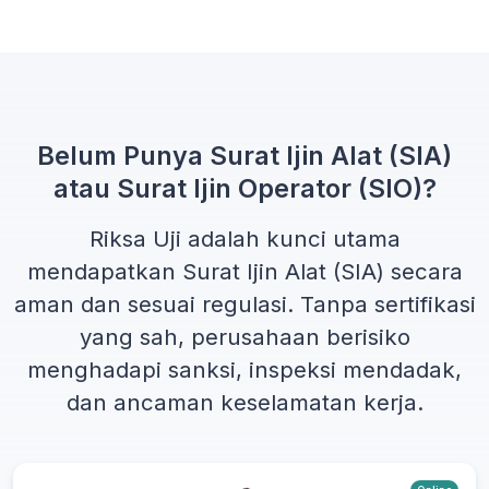
Belum Punya Surat Ijin Alat (SIA)
atau Surat Ijin Operator (SIO)?
Riksa Uji adalah kunci utama
mendapatkan
Surat Ijin Alat (SIA)
secara
aman dan sesuai regulasi. Tanpa sertifikasi
yang sah, perusahaan berisiko
menghadapi sanksi, inspeksi mendadak,
dan ancaman keselamatan kerja.