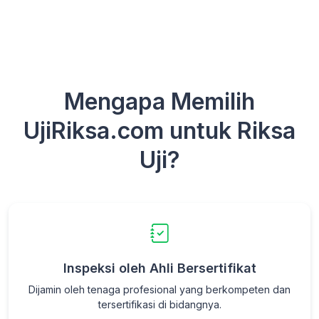
Mengapa Memilih
UjiRiksa.com untuk Riksa
Uji?
Inspeksi oleh Ahli Bersertifikat
Dijamin oleh tenaga profesional yang berkompeten dan
tersertifikasi di bidangnya.