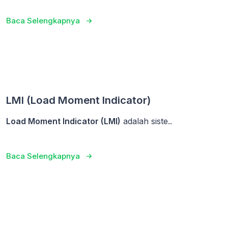
Baca Selengkapnya
LMI (Load Moment Indicator)
Load Moment Indicator (LMI)
adalah siste..
Baca Selengkapnya