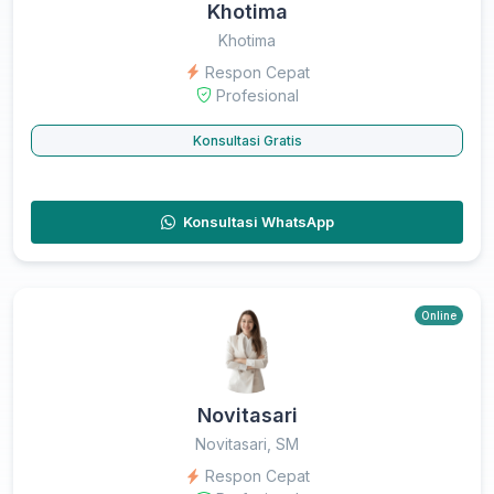
Khotima
Khotima
Respon Cepat
Profesional
Konsultasi Gratis
Konsultasi WhatsApp
Online
Novitasari
Novitasari, SM
Respon Cepat