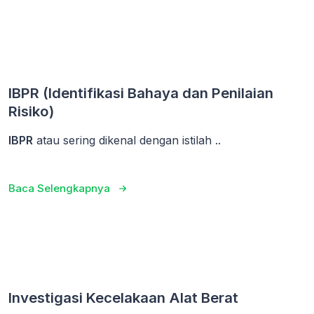
IBPR (Identifikasi Bahaya dan Penilaian
Risiko)
IBPR
atau sering dikenal dengan istilah ..
Baca Selengkapnya
Investigasi Kecelakaan Alat Berat