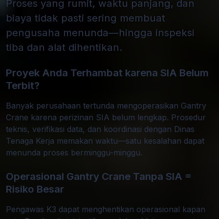
Proses yang rumit, waktu panjang, dan
biaya tidak pasti sering membuat
pengusaha menunda—hingga inspeksi
tiba dan alat dihentikan.
Proyek Anda Terhambat karena SIA Belum
Terbit?
Banyak perusahaan tertunda mengoperasikan Gantry
Crane karena perizinan SIA belum lengkap. Prosedur
teknis, verifikasi data, dan koordinasi dengan Dinas
Tenaga Kerja memakan waktu—satu kesalahan dapat
menunda proses berminggu-minggu.
Operasional Gantry Crane Tanpa SIA =
Risiko Besar
Pengawas K3 dapat menghentikan operasional kapan