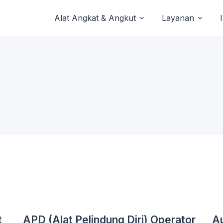
Alat Angkat & Angkut
Layanan
t
APD (Alat Pelindung Diri) Operator
A