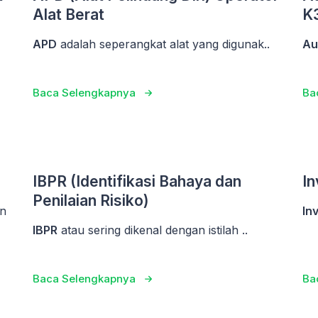
Alat Berat
K
APD
adalah seperangkat alat yang digunak..
Au
Baca Selengkapnya
Ba
IBPR (Identifikasi Bahaya dan
In
Penilaian Risiko)
n
In
IBPR
atau sering dikenal dengan istilah ..
Baca Selengkapnya
Ba