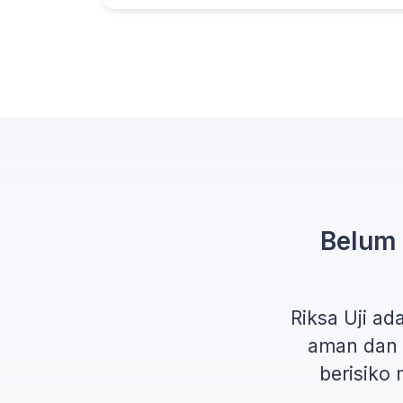
Belum P
Riksa Uji a
aman dan s
berisiko