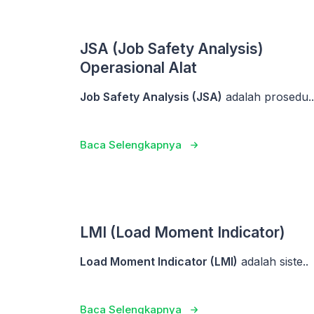
JSA (Job Safety Analysis)
Operasional Alat
Job Safety Analysis (JSA)
adalah prosedu..
Baca Selengkapnya
LMI (Load Moment Indicator)
Load Moment Indicator (LMI)
adalah siste..
Baca Selengkapnya