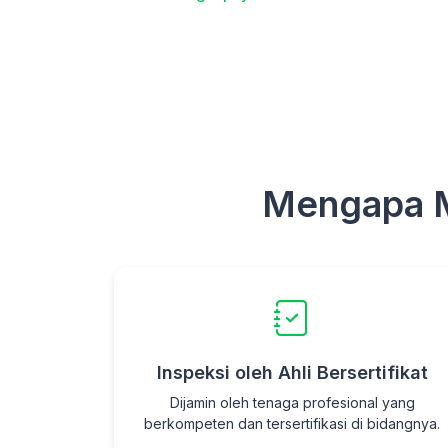
Mengapa Me
Inspeksi oleh Ahli Bersertifikat
Dijamin oleh tenaga profesional yang
berkompeten dan tersertifikasi di bidangnya.