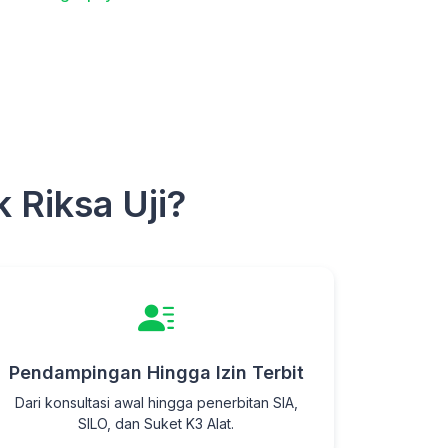
 Riksa Uji?
Pendampingan Hingga Izin Terbit
Dari konsultasi awal hingga penerbitan SIA,
SILO, dan Suket K3 Alat.