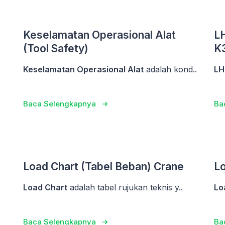
Keselamatan Operasional Alat
LH
(Tool Safety)
K
Keselamatan Operasional Alat
adalah kond..
LH
Baca Selengkapnya
Ba
Load Chart (Tabel Beban) Crane
Lo
Load Chart
adalah tabel rujukan teknis y..
Lo
Baca Selengkapnya
Ba