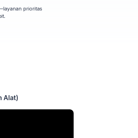
—layanan prioritas
it.
 Alat)