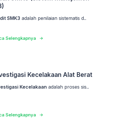
3)
dit SMK3
adalah penilaian sistematis d..
ca Selengkapnya
vestigasi Kecelakaan Alat Berat
vestigasi Kecelakaan
adalah proses sis..
ca Selengkapnya