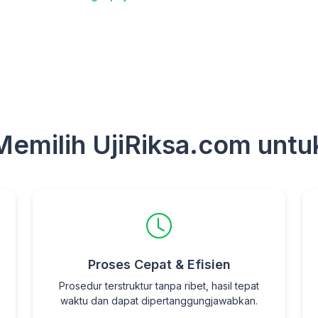
milih UjiRiksa.com untuk
Proses Cepat & Efisien
Prosedur terstruktur tanpa ribet, hasil tepat
waktu dan dapat dipertanggungjawabkan.