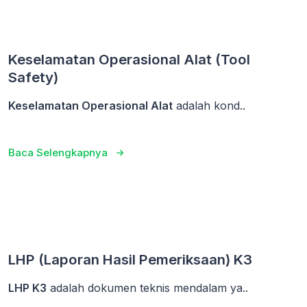
Keselamatan Operasional Alat (Tool
Safety)
Keselamatan Operasional Alat
adalah kond..
Baca Selengkapnya
LHP (Laporan Hasil Pemeriksaan) K3
LHP K3
adalah dokumen teknis mendalam ya..