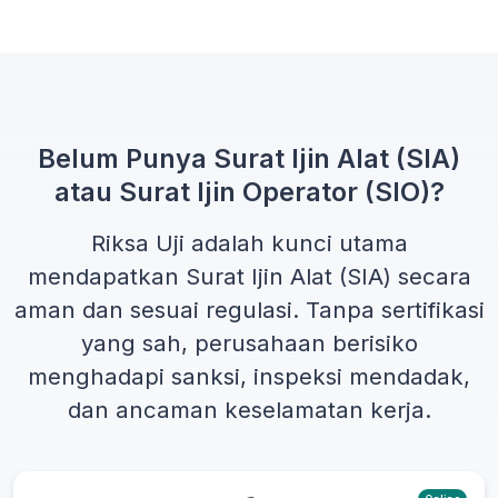
Belum Punya Surat Ijin Alat (SIA)
atau Surat Ijin Operator (SIO)?
Riksa Uji adalah kunci utama
mendapatkan
Surat Ijin Alat (SIA)
secara
aman dan sesuai regulasi. Tanpa sertifikasi
yang sah, perusahaan berisiko
menghadapi sanksi, inspeksi mendadak,
dan ancaman keselamatan kerja.