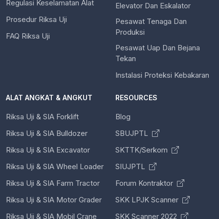
Regulasi Keselamatan Alat
Elevator Dan Eskalator
Prosedur Riksa Uji
Pesawat Tenaga Dan
Produksi
FAQ Riksa Uji
Pesawat Uap Dan Bejana
Tekan
Instalasi Proteksi Kebakaran
ALAT ANGKAT & ANGKUT
RESOURCES
Riksa Uji & SIA Forklift
Blog
Riksa Uji & SIA Bulldozer
SBUJPTL
Riksa Uji & SIA Excavator
SKTTK/Serkom
Riksa Uji & SIA Wheel Loader
SIUJPTL
Riksa Uji & SIA Farm Tractor
Forum Kontraktor
Riksa Uji & SIA Motor Grader
SKK LPJK Scanner
Riksa Uji & SIA Mobil Crane
SKK Scanner 2022