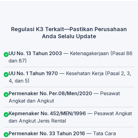
Regulasi K3 Terkait—Pastikan Perusahaan
Anda Selalu Update
UU No. 13 Tahun 2003
— Ketenagakerjaan (Pasal 86
dan 87)
UU No. 1 Tahun 1970
— Kesehatan Kerja (Pasal 2, 3,
4, dan 5)
Permenaker No. Per.08/Men/2020
— Pesawat
Angkat dan Angkut
Kepmenaker No. 452/MEN/1996
— Pesawat Angkat
dan Angkut Jenis Rental
Permenaker No. 33 Tahun 2016
— Tata Cara