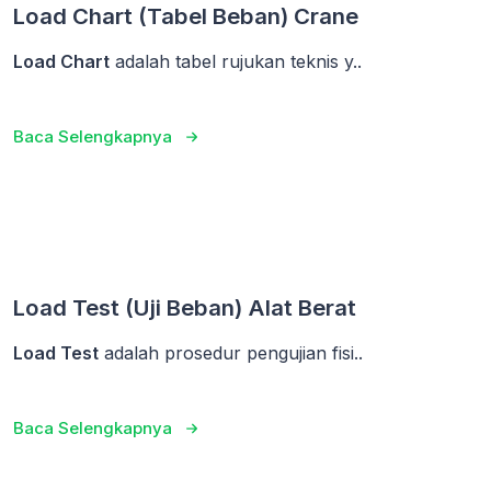
Load Chart (Tabel Beban) Crane
Load Chart
adalah tabel rujukan teknis y..
Baca Selengkapnya
Load Test (Uji Beban) Alat Berat
Load Test
adalah prosedur pengujian fisi..
Baca Selengkapnya