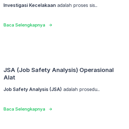
Investigasi Kecelakaan
adalah proses sis..
Baca Selengkapnya
JSA (Job Safety Analysis) Operasional
Alat
Job Safety Analysis (JSA)
adalah prosedu..
Baca Selengkapnya