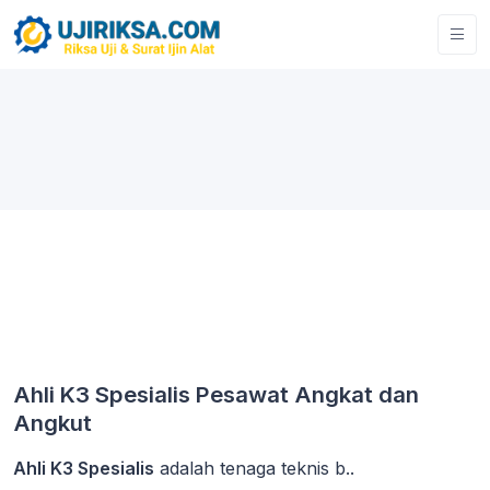
Ahli K3 Spesialis Pesawat Angkat dan
Angkut
Ahli K3 Spesialis
adalah tenaga teknis b..