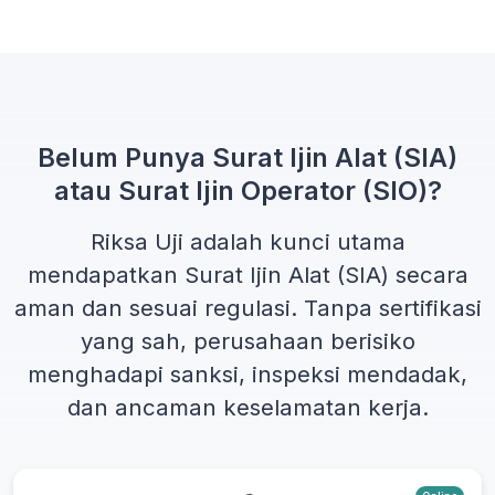
Belum Punya Surat Ijin Alat (SIA)
atau Surat Ijin Operator (SIO)?
Riksa Uji adalah kunci utama
mendapatkan
Surat Ijin Alat (SIA)
secara
aman dan sesuai regulasi. Tanpa sertifikasi
yang sah, perusahaan berisiko
menghadapi sanksi, inspeksi mendadak,
dan ancaman keselamatan kerja.