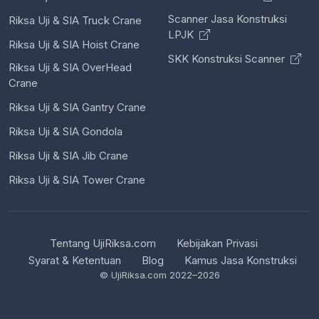
Scanner Jasa Konstruksi
Riksa Uji & SIA Truck Crane
LPJK
Riksa Uji & SIA Hoist Crane
SKK Konstruksi Scanner
Riksa Uji & SIA OverHead
Crane
Riksa Uji & SIA Gantry Crane
Riksa Uji & SIA Gondola
Riksa Uji & SIA Jib Crane
Riksa Uji & SIA Tower Crane
Tentang UjiRiksa.com
Kebijakan Privasi
Syarat & Ketentuan
Blog
Kamus Jasa Konstruksi
© UjiRiksa.com 2022–2026