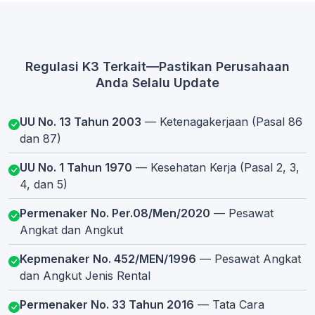
Regulasi K3 Terkait—Pastikan Perusahaan
Anda Selalu Update
UU No. 13 Tahun 2003
— Ketenagakerjaan (Pasal 86
dan 87)
UU No. 1 Tahun 1970
— Kesehatan Kerja (Pasal 2, 3,
4, dan 5)
Permenaker No. Per.08/Men/2020
— Pesawat
Angkat dan Angkut
Kepmenaker No. 452/MEN/1996
— Pesawat Angkat
dan Angkut Jenis Rental
Permenaker No. 33 Tahun 2016
— Tata Cara