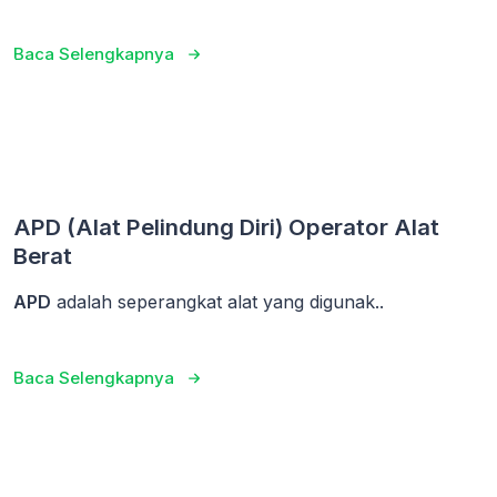
Baca Selengkapnya
APD (Alat Pelindung Diri) Operator Alat
Berat
APD
adalah seperangkat alat yang digunak..
Baca Selengkapnya