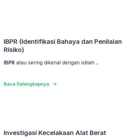
IBPR (Identifikasi Bahaya dan Penilaian
Risiko)
IBPR
atau sering dikenal dengan istilah ..
Baca Selengkapnya
Investigasi Kecelakaan Alat Berat