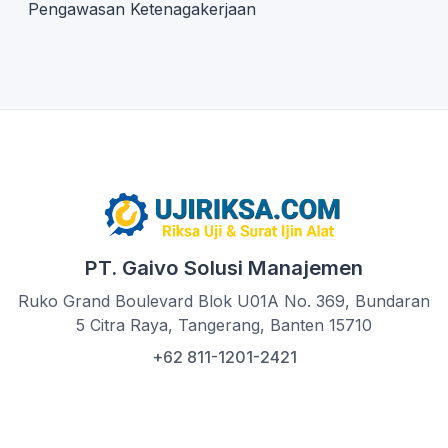
Pengawasan Ketenagakerjaan
PT. Gaivo Solusi Manajemen
Ruko Grand Boulevard Blok U01A No. 369, Bundaran
5 Citra Raya, Tangerang, Banten 15710
+62 811-1201-2421