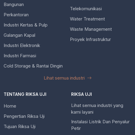
Bangunan
Telekomunikasi
Perkantoran
Water Treatment
Industri Kertas & Pulp
Waste Management
Galangan Kapal
Proyek Infrastruktur
Industri Elektronik
Industri Farmasi
Cold Storage & Rantai Dingin
Lihat semua industri
TENTANG RIKSA UJI
RIKSA UJI
Lihat semua industri yang
Home
kami layani
Pengertian Riksa Uji
Instalasi Listrik Dan Penyalur
Tujuan Riksa Uji
Petir