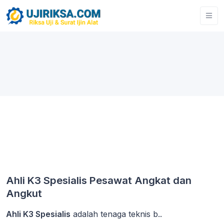
Ahli K3 Spesialis Pesawat Angkat dan
Angkut
Ahli K3 Spesialis
adalah tenaga teknis b..