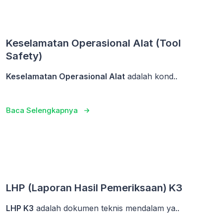
Keselamatan Operasional Alat (Tool
Safety)
Keselamatan Operasional Alat
adalah kond..
Baca Selengkapnya
LHP (Laporan Hasil Pemeriksaan) K3
LHP K3
adalah dokumen teknis mendalam ya..