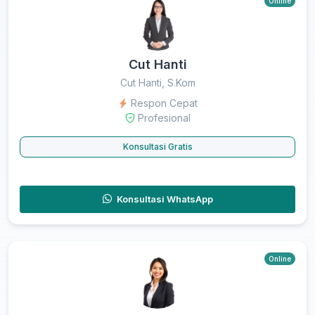
Online
Cut Hanti
Cut Hanti, S.Kom
Respon Cepat
Profesional
Konsultasi Gratis
Konsultasi WhatsApp
Online