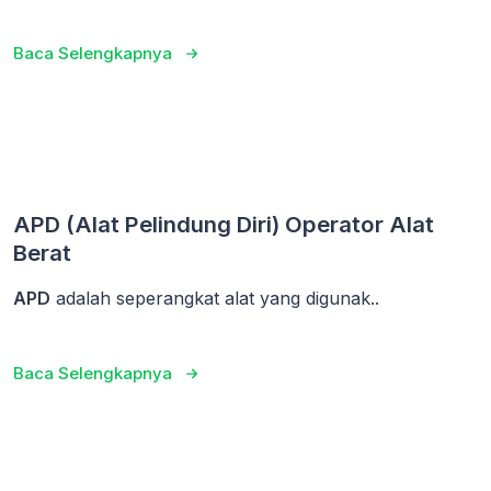
Baca Selengkapnya
APD (Alat Pelindung Diri) Operator Alat
Berat
APD
adalah seperangkat alat yang digunak..
Baca Selengkapnya