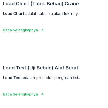
Load Chart (Tabel Beban) Crane
Load Chart
adalah tabel rujukan teknis y..
Baca Selengkapnya
Load Test (Uji Beban) Alat Berat
Load Test
adalah prosedur pengujian fisi..
Baca Selengkapnya