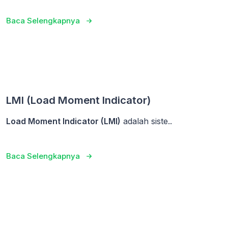
Baca Selengkapnya
LMI (Load Moment Indicator)
Load Moment Indicator (LMI)
adalah siste..
Baca Selengkapnya