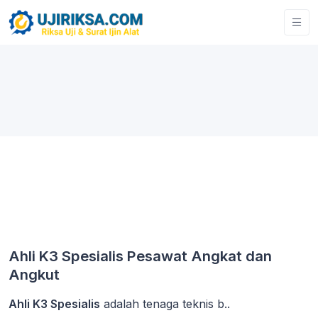
Ahli K3 Spesialis Pesawat Angkat dan
Angkut
Ahli K3 Spesialis
adalah tenaga teknis b..