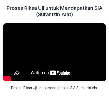
Proses Riksa Uji untuk Mendapatkan SIA
(Surat Izin Alat)
Proses Riksa Uji untuk mendapatkan SIA Surat Izin Alat