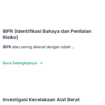
IBPR (Identifikasi Bahaya dan Penilaian
Risiko)
IBPR
atau sering dikenal dengan istilah ..
Baca Selengkapnya
Investigasi Kecelakaan Alat Berat