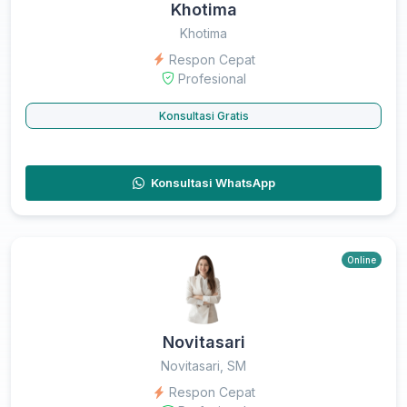
Khotima
Khotima
Respon Cepat
Profesional
Konsultasi Gratis
Konsultasi WhatsApp
Online
Novitasari
Novitasari, SM
Respon Cepat