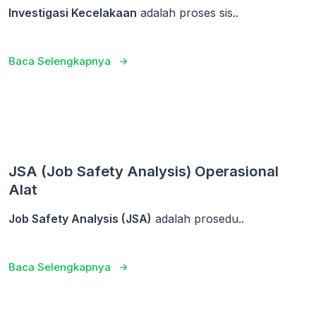
Investigasi Kecelakaan
adalah proses sis..
Baca Selengkapnya
JSA (Job Safety Analysis) Operasional
Alat
Job Safety Analysis (JSA)
adalah prosedu..
Baca Selengkapnya