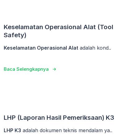
Keselamatan Operasional Alat (Tool
Safety)
Keselamatan Operasional Alat
adalah kond..
Baca Selengkapnya
LHP (Laporan Hasil Pemeriksaan) K3
LHP K3
adalah dokumen teknis mendalam ya..