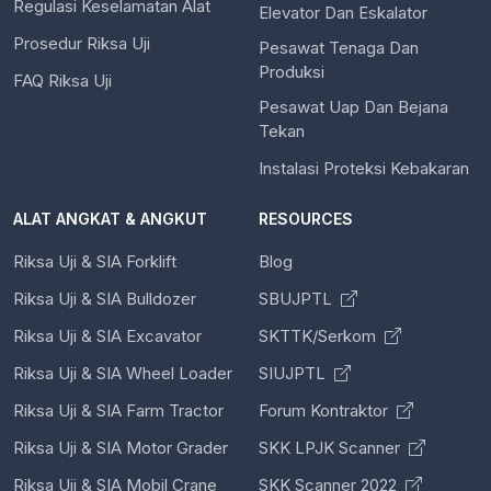
Regulasi Keselamatan Alat
Elevator Dan Eskalator
Prosedur Riksa Uji
Pesawat Tenaga Dan
Produksi
FAQ Riksa Uji
Pesawat Uap Dan Bejana
Tekan
Instalasi Proteksi Kebakaran
ALAT ANGKAT & ANGKUT
RESOURCES
Riksa Uji & SIA Forklift
Blog
Riksa Uji & SIA Bulldozer
SBUJPTL
Riksa Uji & SIA Excavator
SKTTK/Serkom
Riksa Uji & SIA Wheel Loader
SIUJPTL
Riksa Uji & SIA Farm Tractor
Forum Kontraktor
Riksa Uji & SIA Motor Grader
SKK LPJK Scanner
Riksa Uji & SIA Mobil Crane
SKK Scanner 2022