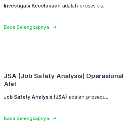
Investigasi Kecelakaan
adalah proses sis..
Baca Selengkapnya
JSA (Job Safety Analysis) Operasional
Alat
Job Safety Analysis (JSA)
adalah prosedu..
Baca Selengkapnya