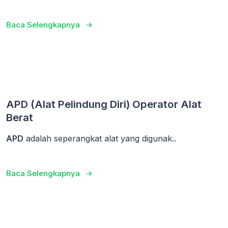
Baca Selengkapnya
APD (Alat Pelindung Diri) Operator Alat
Berat
APD
adalah seperangkat alat yang digunak..
Baca Selengkapnya