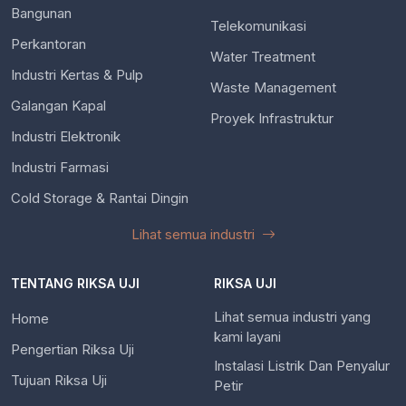
Bangunan
Telekomunikasi
Perkantoran
Water Treatment
Industri Kertas & Pulp
Waste Management
Galangan Kapal
Proyek Infrastruktur
Industri Elektronik
Industri Farmasi
Cold Storage & Rantai Dingin
Lihat semua industri
TENTANG RIKSA UJI
RIKSA UJI
Lihat semua industri yang
Home
kami layani
Pengertian Riksa Uji
Instalasi Listrik Dan Penyalur
Tujuan Riksa Uji
Petir