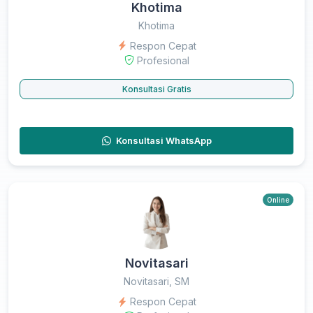
Khotima
Khotima
Respon Cepat
Profesional
Konsultasi Gratis
Konsultasi WhatsApp
Online
Novitasari
Novitasari, SM
Respon Cepat