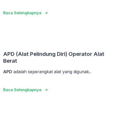
Baca Selengkapnya
APD (Alat Pelindung Diri) Operator Alat
Berat
APD
adalah seperangkat alat yang digunak..
Baca Selengkapnya