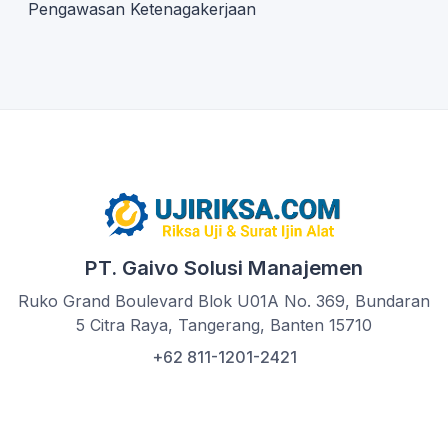
Pengawasan Ketenagakerjaan
PT. Gaivo Solusi Manajemen
Ruko Grand Boulevard Blok U01A No. 369, Bundaran
5 Citra Raya, Tangerang, Banten 15710
+62 811-1201-2421