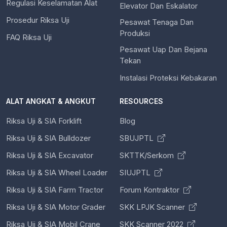
Regulasi Keselamatan Alat
Elevator Dan Eskalator
Prosedur Riksa Uji
Pesawat Tenaga Dan
Produksi
FAQ Riksa Uji
Pesawat Uap Dan Bejana
Tekan
Instalasi Proteksi Kebakaran
ALAT ANGKAT & ANGKUT
RESOURCES
Riksa Uji & SIA Forklift
Blog
Riksa Uji & SIA Bulldozer
SBUJPTL
Riksa Uji & SIA Excavator
SKTTK/Serkom
Riksa Uji & SIA Wheel Loader
SIUJPTL
Riksa Uji & SIA Farm Tractor
Forum Kontraktor
Riksa Uji & SIA Motor Grader
SKK LPJK Scanner
Riksa Uji & SIA Mobil Crane
SKK Scanner 2022