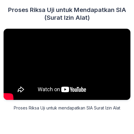
Proses Riksa Uji untuk Mendapatkan SIA
(Surat Izin Alat)
Proses Riksa Uji untuk mendapatkan SIA Surat Izin Alat