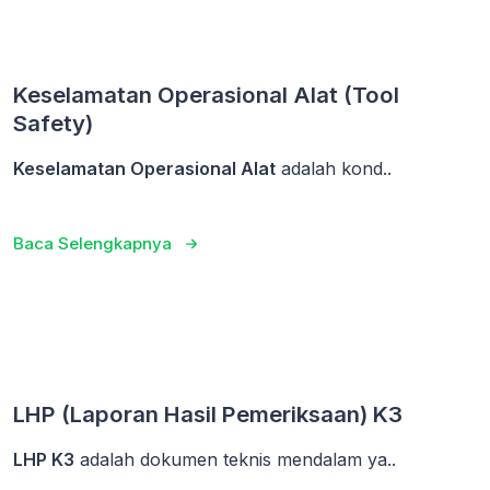
Keselamatan Operasional Alat (Tool
Safety)
Keselamatan Operasional Alat
adalah kond..
Baca Selengkapnya
LHP (Laporan Hasil Pemeriksaan) K3
LHP K3
adalah dokumen teknis mendalam ya..