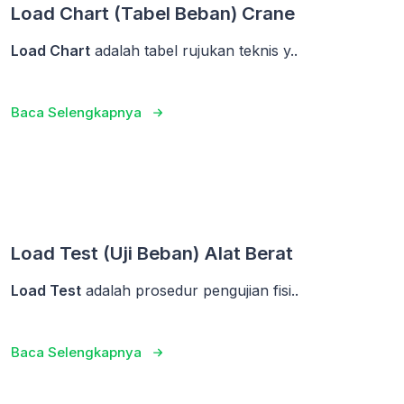
Load Chart (Tabel Beban) Crane
Load Chart
adalah tabel rujukan teknis y..
Baca Selengkapnya
Load Test (Uji Beban) Alat Berat
Load Test
adalah prosedur pengujian fisi..
Baca Selengkapnya