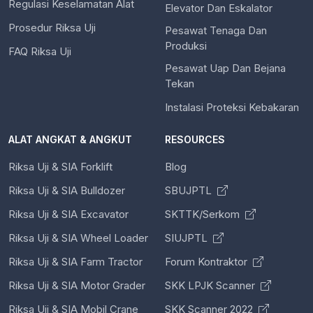
Regulasi Keselamatan Alat
Elevator Dan Eskalator
Prosedur Riksa Uji
Pesawat Tenaga Dan
Produksi
FAQ Riksa Uji
Pesawat Uap Dan Bejana
Tekan
Instalasi Proteksi Kebakaran
ALAT ANGKAT & ANGKUT
RESOURCES
Riksa Uji & SIA Forklift
Blog
Riksa Uji & SIA Bulldozer
SBUJPTL
Riksa Uji & SIA Excavator
SKTTK/Serkom
Riksa Uji & SIA Wheel Loader
SIUJPTL
Riksa Uji & SIA Farm Tractor
Forum Kontraktor
Riksa Uji & SIA Motor Grader
SKK LPJK Scanner
Riksa Uji & SIA Mobil Crane
SKK Scanner 2022