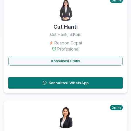
Online
Cut Hanti
Cut Hanti, S.Kom
Respon Cepat
Profesional
Konsultasi Gratis
Konsultasi WhatsApp
Online