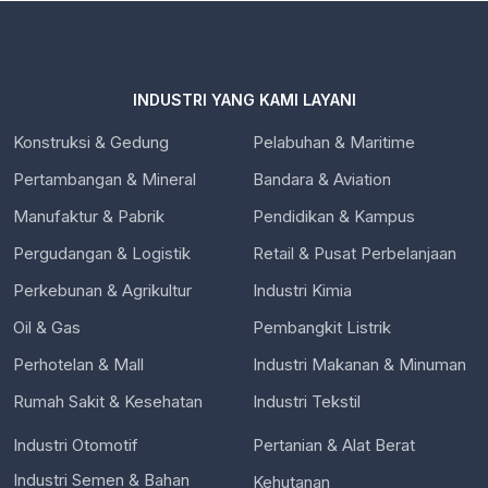
INDUSTRI YANG KAMI LAYANI
Konstruksi & Gedung
Pelabuhan & Maritime
Pertambangan & Mineral
Bandara & Aviation
Manufaktur & Pabrik
Pendidikan & Kampus
Pergudangan & Logistik
Retail & Pusat Perbelanjaan
Perkebunan & Agrikultur
Industri Kimia
Oil & Gas
Pembangkit Listrik
Perhotelan & Mall
Industri Makanan & Minuman
Rumah Sakit & Kesehatan
Industri Tekstil
Industri Otomotif
Pertanian & Alat Berat
Industri Semen & Bahan
Kehutanan