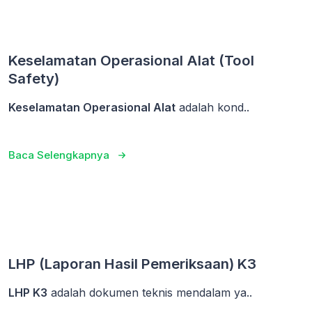
Keselamatan Operasional Alat (Tool
Safety)
Keselamatan Operasional Alat
adalah kond..
Baca Selengkapnya
LHP (Laporan Hasil Pemeriksaan) K3
LHP K3
adalah dokumen teknis mendalam ya..