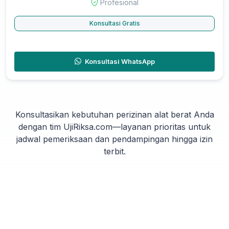
Profesional
Konsultasi Gratis
Konsultasi WhatsApp
Konsultasikan kebutuhan perizinan alat berat Anda
dengan tim UjiRiksa.com—layanan prioritas untuk
jadwal pemeriksaan dan pendampingan hingga izin
terbit.