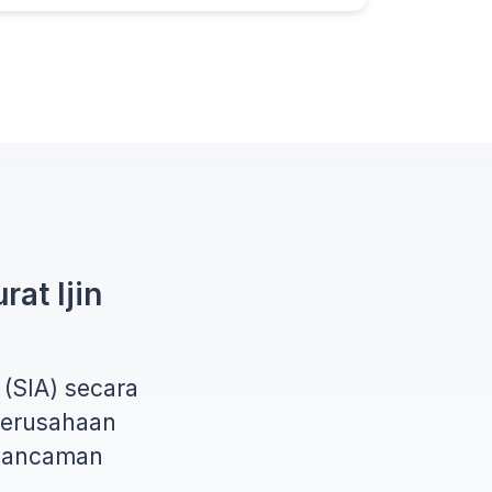
rat Ijin
 (SIA)
secara
 perusahaan
n ancaman