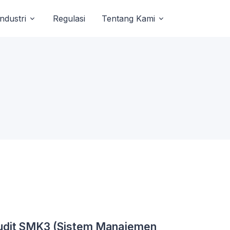
Industri
Regulasi
Tentang Kami
udit SMK3 (Sistem Manajemen