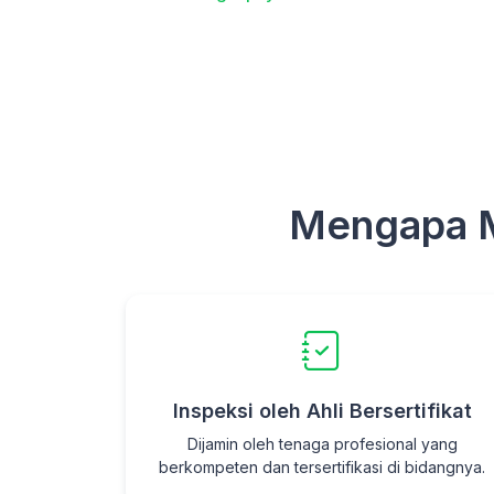
Mengapa Me
Inspeksi oleh Ahli Bersertifikat
Dijamin oleh tenaga profesional yang
berkompeten dan tersertifikasi di bidangnya.