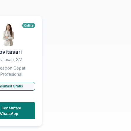
Online
ovitasari
vitasari, SM
espon Cepat
Profesional
sultasi Gratis
Konsultasi
WhatsApp