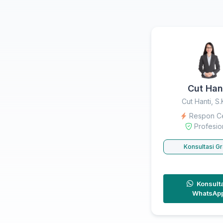
Cut Han
Cut Hanti, S
Respon C
Profesio
Konsultasi Gr
Konsult
WhatsAp