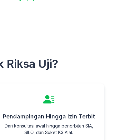
 Riksa Uji?
Pendampingan Hingga Izin Terbit
Dari konsultasi awal hingga penerbitan SIA,
SILO, dan Suket K3 Alat.