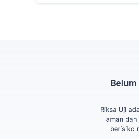
Belum P
Riksa Uji a
aman dan s
berisiko