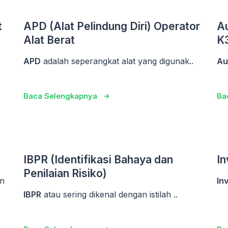
t
APD (Alat Pelindung Diri) Operator
A
Alat Berat
K
APD
adalah seperangkat alat yang digunak..
Au
Baca Selengkapnya
Ba
IBPR (Identifikasi Bahaya dan
In
Penilaian Risiko)
n
In
IBPR
atau sering dikenal dengan istilah ..