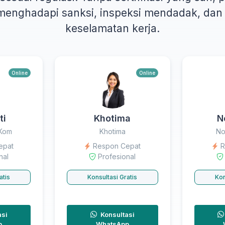
 menghadapi sanksi, inspeksi mendadak, da
keselamatan kerja.
Online
Online
ti
Khotima
N
.Kom
Khotima
No
epat
Respon Cepat
R
nal
Profesional
atis
Konsultasi Gratis
Kon
asi
Konsultasi
p
WhatsApp