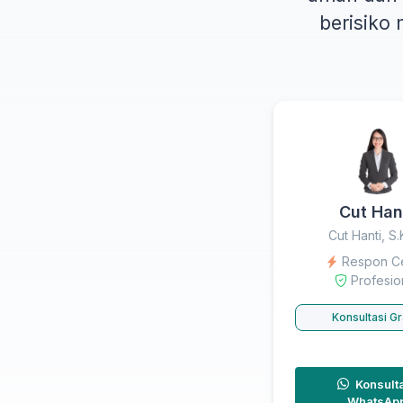
berisiko
Cut Han
Cut Hanti, S
Respon C
Profesio
Konsultasi Gr
Konsult
WhatsAp