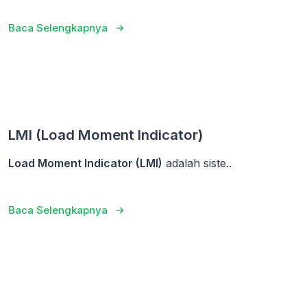
Baca Selengkapnya
LMI (Load Moment Indicator)
Load Moment Indicator (LMI)
adalah siste..
Baca Selengkapnya