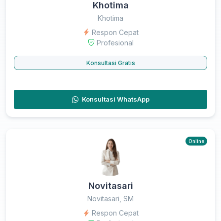
Khotima
Khotima
Respon Cepat
Profesional
Konsultasi Gratis
Konsultasi WhatsApp
Online
Novitasari
Novitasari, SM
Respon Cepat