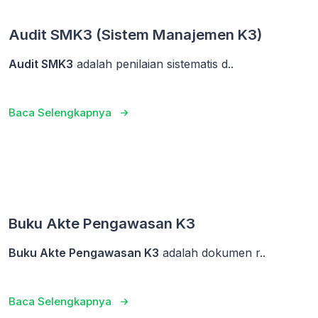
Audit SMK3 (Sistem Manajemen K3)
Audit SMK3
adalah penilaian sistematis d..
Baca Selengkapnya
Buku Akte Pengawasan K3
Buku Akte Pengawasan K3
adalah dokumen r..
Baca Selengkapnya