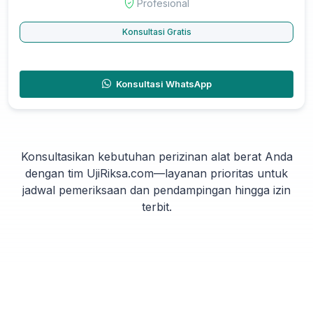
Profesional
Konsultasi Gratis
Konsultasi WhatsApp
Konsultasikan kebutuhan perizinan alat berat Anda
dengan tim UjiRiksa.com—layanan prioritas untuk
jadwal pemeriksaan dan pendampingan hingga izin
terbit.