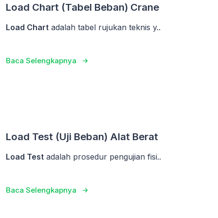
Load Chart (Tabel Beban) Crane
Load Chart
adalah tabel rujukan teknis y..
Baca Selengkapnya
Load Test (Uji Beban) Alat Berat
Load Test
adalah prosedur pengujian fisi..
Baca Selengkapnya