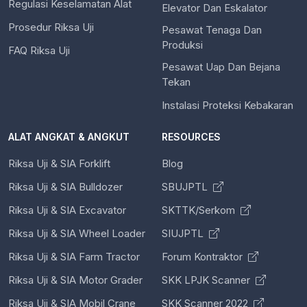
Regulasi Keselamatan Alat
Elevator Dan Eskalator
Prosedur Riksa Uji
Pesawat Tenaga Dan
Produksi
FAQ Riksa Uji
Pesawat Uap Dan Bejana
Tekan
Instalasi Proteksi Kebakaran
ALAT ANGKAT & ANGKUT
RESOURCES
Riksa Uji & SIA Forklift
Blog
Riksa Uji & SIA Bulldozer
SBUJPTL
Riksa Uji & SIA Excavator
SKTTK/Serkom
Riksa Uji & SIA Wheel Loader
SIUJPTL
Riksa Uji & SIA Farm Tractor
Forum Kontraktor
Riksa Uji & SIA Motor Grader
SKK LPJK Scanner
Riksa Uji & SIA Mobil Crane
SKK Scanner 2022