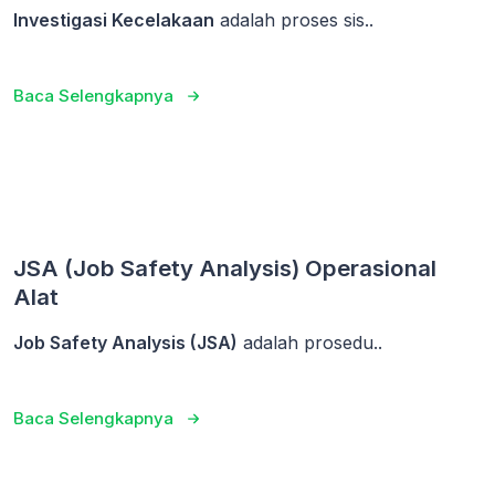
Investigasi Kecelakaan
adalah proses sis..
Baca Selengkapnya
JSA (Job Safety Analysis) Operasional
Alat
Job Safety Analysis (JSA)
adalah prosedu..
Baca Selengkapnya