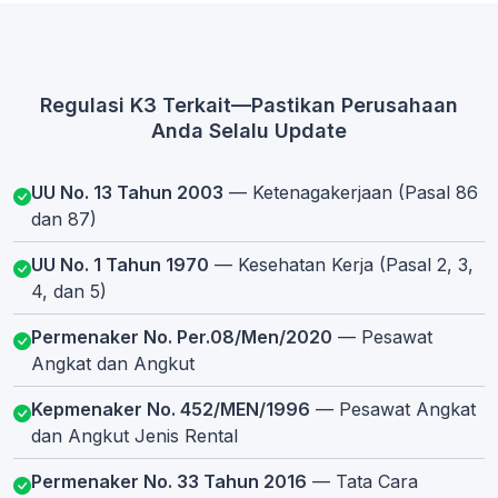
Regulasi K3 Terkait—Pastikan Perusahaan
Anda Selalu Update
UU No. 13 Tahun 2003
— Ketenagakerjaan (Pasal 86
dan 87)
UU No. 1 Tahun 1970
— Kesehatan Kerja (Pasal 2, 3,
4, dan 5)
Permenaker No. Per.08/Men/2020
— Pesawat
Angkat dan Angkut
Kepmenaker No. 452/MEN/1996
— Pesawat Angkat
dan Angkut Jenis Rental
Permenaker No. 33 Tahun 2016
— Tata Cara