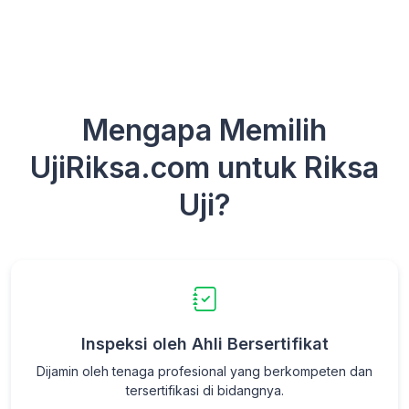
Mengapa Memilih
UjiRiksa.com untuk Riksa
Uji?
Inspeksi oleh Ahli Bersertifikat
Dijamin oleh tenaga profesional yang berkompeten dan
tersertifikasi di bidangnya.