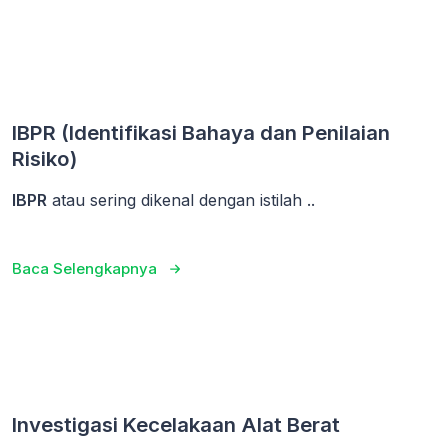
IBPR (Identifikasi Bahaya dan Penilaian
Risiko)
IBPR
atau sering dikenal dengan istilah ..
Baca Selengkapnya
Investigasi Kecelakaan Alat Berat