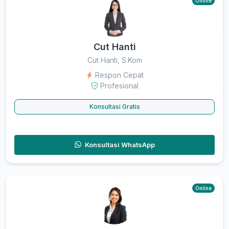
Online
Cut Hanti
Cut Hanti, S.Kom
Respon Cepat
Profesional
Konsultasi Gratis
Konsultasi WhatsApp
Online