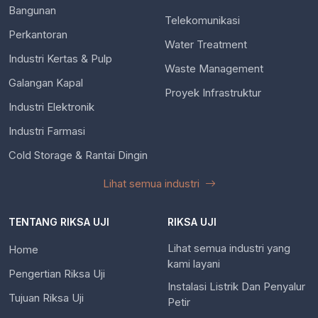
Bangunan
Telekomunikasi
Perkantoran
Water Treatment
Industri Kertas & Pulp
Waste Management
Galangan Kapal
Proyek Infrastruktur
Industri Elektronik
Industri Farmasi
Cold Storage & Rantai Dingin
Lihat semua industri
TENTANG RIKSA UJI
RIKSA UJI
Lihat semua industri yang
Home
kami layani
Pengertian Riksa Uji
Instalasi Listrik Dan Penyalur
Tujuan Riksa Uji
Petir