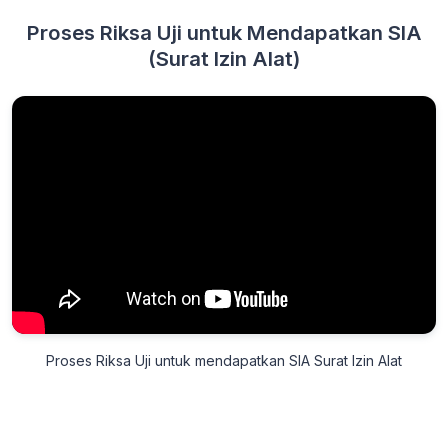
Proses Riksa Uji untuk Mendapatkan SIA
(Surat Izin Alat)
Proses Riksa Uji untuk mendapatkan SIA Surat Izin Alat