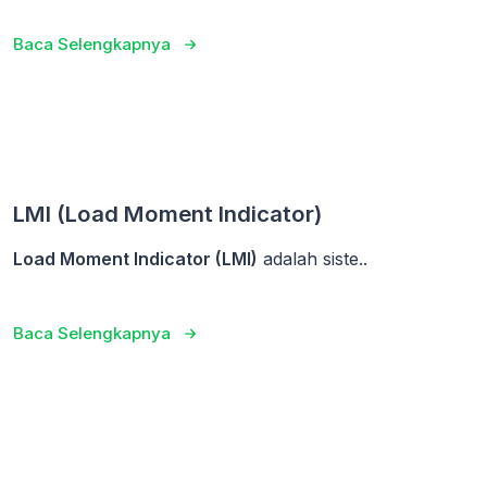
Baca Selengkapnya
LMI (Load Moment Indicator)
Load Moment Indicator (LMI)
adalah siste..
Baca Selengkapnya