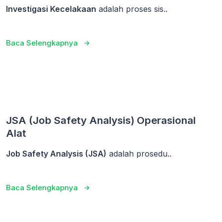
Investigasi Kecelakaan
adalah proses sis..
Baca Selengkapnya
JSA (Job Safety Analysis) Operasional
Alat
Job Safety Analysis (JSA)
adalah prosedu..
Baca Selengkapnya