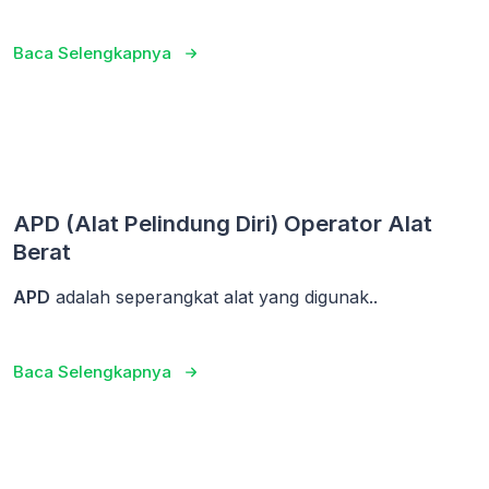
Baca Selengkapnya
APD (Alat Pelindung Diri) Operator Alat
Berat
APD
adalah seperangkat alat yang digunak..
Baca Selengkapnya