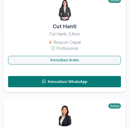
Online
Cut Hanti
Cut Hanti, S.Kom
Respon Cepat
Profesional
Konsultasi Gratis
Konsultasi WhatsApp
Online