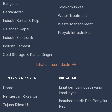
Bangunan
Telekomunikasi
Perkantoran
Water Treatment
Industri Kertas & Pulp
Waste Management
Galangan Kapal
Proyek Infrastruktur
Industri Elektronik
Industri Farmasi
Cold Storage & Rantai Dingin
Lihat semua industri
TENTANG RIKSA UJI
RIKSA UJI
Lihat semua industri yang
Home
kami layani
Pengertian Riksa Uji
Instalasi Listrik Dan Penyalur
Tujuan Riksa Uji
Petir