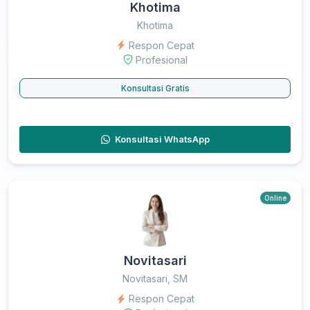
Khotima
Khotima
Respon Cepat
Profesional
Konsultasi Gratis
Konsultasi WhatsApp
Online
Novitasari
Novitasari, SM
Respon Cepat