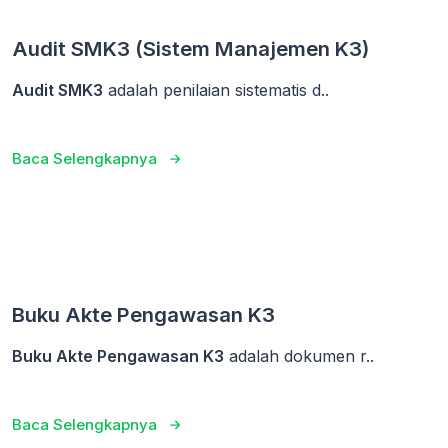
Audit SMK3 (Sistem Manajemen K3)
Audit SMK3
adalah penilaian sistematis d..
Baca Selengkapnya
Buku Akte Pengawasan K3
Buku Akte Pengawasan K3
adalah dokumen r..
Baca Selengkapnya