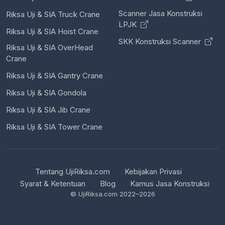
Scanner Jasa Konstruksi
Riksa Uji & SIA Truck Crane
LPJK
Riksa Uji & SIA Hoist Crane
SKK Konstruksi Scanner
Riksa Uji & SIA OverHead
Crane
Riksa Uji & SIA Gantry Crane
Riksa Uji & SIA Gondola
Riksa Uji & SIA Jib Crane
Riksa Uji & SIA Tower Crane
Tentang UjiRiksa.com
Kebijakan Privasi
Syarat & Ketentuan
Blog
Kamus Jasa Konstruksi
© UjiRiksa.com 2022–2026