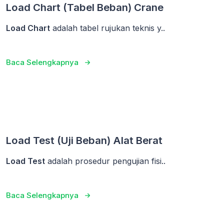
Load Chart (Tabel Beban) Crane
Load Chart
adalah tabel rujukan teknis y..
Baca Selengkapnya
Load Test (Uji Beban) Alat Berat
Load Test
adalah prosedur pengujian fisi..
Baca Selengkapnya