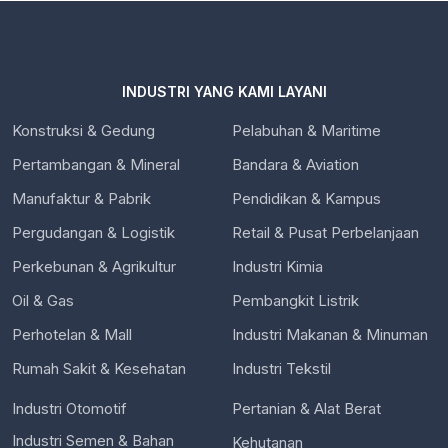
INDUSTRI YANG KAMI LAYANI
Konstruksi & Gedung
Pelabuhan & Maritime
Pertambangan & Mineral
Bandara & Aviation
Manufaktur & Pabrik
Pendidikan & Kampus
Pergudangan & Logistik
Retail & Pusat Perbelanjaan
Perkebunan & Agrikultur
Industri Kimia
Oil & Gas
Pembangkit Listrik
Perhotelan & Mall
Industri Makanan & Minuman
Rumah Sakit & Kesehatan
Industri Tekstil
Industri Otomotif
Pertanian & Alat Berat
Industri Semen & Bahan
Kehutanan