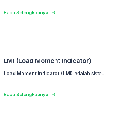
Baca Selengkapnya
LMI (Load Moment Indicator)
Load Moment Indicator (LMI)
adalah siste..
Baca Selengkapnya