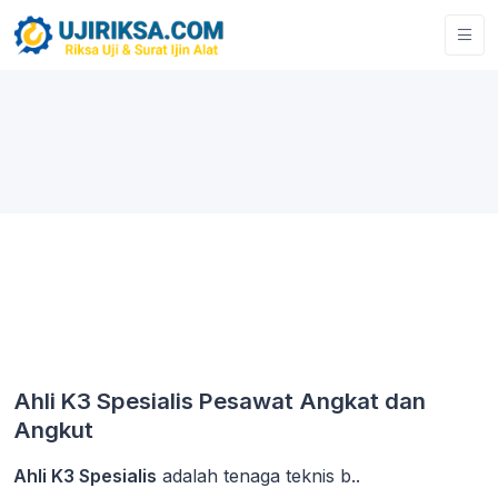
Ahli K3 Spesialis Pesawat Angkat dan
Angkut
Ahli K3 Spesialis
adalah tenaga teknis b..