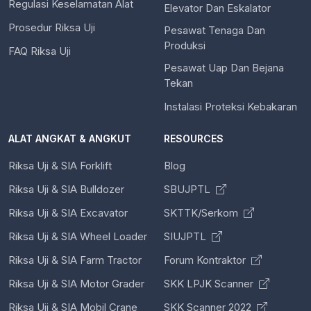
Regulasi Keselamatan Alat
Elevator Dan Eskalator
Prosedur Riksa Uji
Pesawat Tenaga Dan
Produksi
FAQ Riksa Uji
Pesawat Uap Dan Bejana
Tekan
Instalasi Proteksi Kebakaran
ALAT ANGKAT & ANGKUT
RESOURCES
Riksa Uji & SIA Forklift
Blog
Riksa Uji & SIA Bulldozer
SBUJPTL
Riksa Uji & SIA Excavator
SKTTK/Serkom
Riksa Uji & SIA Wheel Loader
SIUJPTL
Riksa Uji & SIA Farm Tractor
Forum Kontraktor
Riksa Uji & SIA Motor Grader
SKK LPJK Scanner
Riksa Uji & SIA Mobil Crane
SKK Scanner 2022