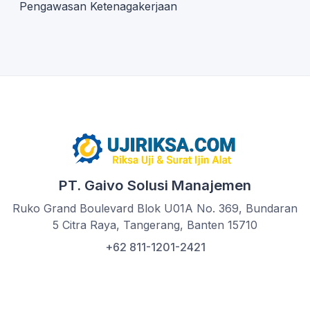
Pengawasan Ketenagakerjaan
PT. Gaivo Solusi Manajemen
Ruko Grand Boulevard Blok U01A No. 369, Bundaran
5 Citra Raya, Tangerang, Banten 15710
+62 811-1201-2421