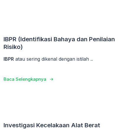
IBPR (Identifikasi Bahaya dan Penilaian
Risiko)
IBPR
atau sering dikenal dengan istilah ..
Baca Selengkapnya
Investigasi Kecelakaan Alat Berat