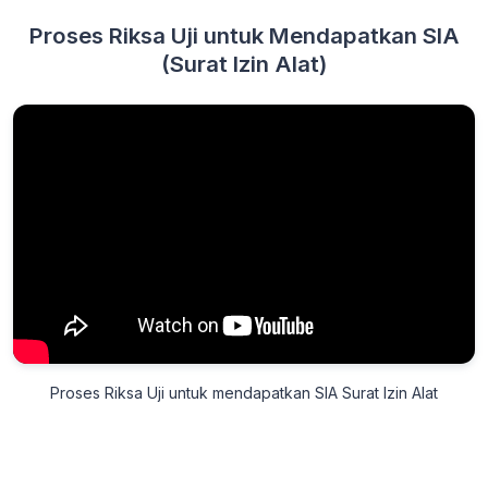
Proses Riksa Uji untuk Mendapatkan SIA
(Surat Izin Alat)
Proses Riksa Uji untuk mendapatkan SIA Surat Izin Alat