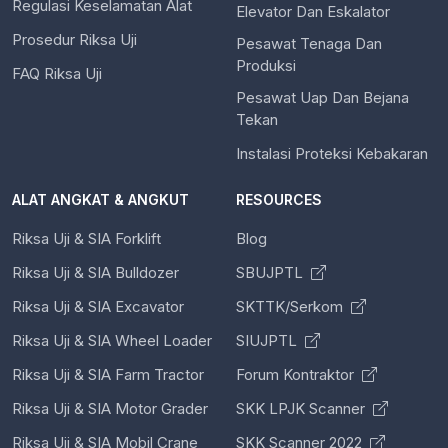
Regulasi Keselamatan Alat
Elevator Dan Eskalator
Prosedur Riksa Uji
Pesawat Tenaga Dan
Produksi
FAQ Riksa Uji
Pesawat Uap Dan Bejana
Tekan
Instalasi Proteksi Kebakaran
ALAT ANGKAT & ANGKUT
RESOURCES
Riksa Uji & SIA Forklift
Blog
Riksa Uji & SIA Bulldozer
SBUJPTL
Riksa Uji & SIA Excavator
SKTTK/Serkom
Riksa Uji & SIA Wheel Loader
SIUJPTL
Riksa Uji & SIA Farm Tractor
Forum Kontraktor
Riksa Uji & SIA Motor Grader
SKK LPJK Scanner
Riksa Uji & SIA Mobil Crane
SKK Scanner 2022