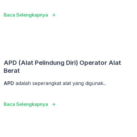
Baca Selengkapnya
APD (Alat Pelindung Diri) Operator Alat
Berat
APD
adalah seperangkat alat yang digunak..
Baca Selengkapnya