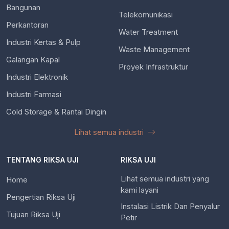
Bangunan
Telekomunikasi
Perkantoran
Water Treatment
Industri Kertas & Pulp
Waste Management
Galangan Kapal
Proyek Infrastruktur
Industri Elektronik
Industri Farmasi
Cold Storage & Rantai Dingin
Lihat semua industri
TENTANG RIKSA UJI
RIKSA UJI
Lihat semua industri yang
Home
kami layani
Pengertian Riksa Uji
Instalasi Listrik Dan Penyalur
Tujuan Riksa Uji
Petir