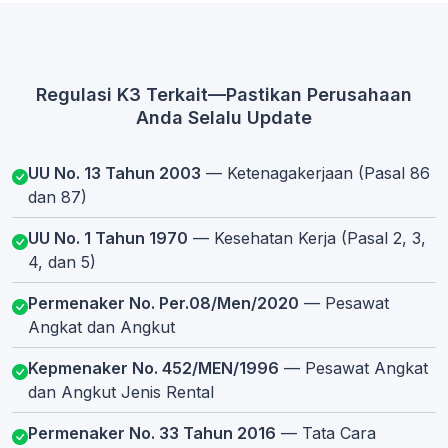
Regulasi K3 Terkait—Pastikan Perusahaan
Anda Selalu Update
UU No. 13 Tahun 2003
— Ketenagakerjaan (Pasal 86
dan 87)
UU No. 1 Tahun 1970
— Kesehatan Kerja (Pasal 2, 3,
4, dan 5)
Permenaker No. Per.08/Men/2020
— Pesawat
Angkat dan Angkut
Kepmenaker No. 452/MEN/1996
— Pesawat Angkat
dan Angkut Jenis Rental
Permenaker No. 33 Tahun 2016
— Tata Cara