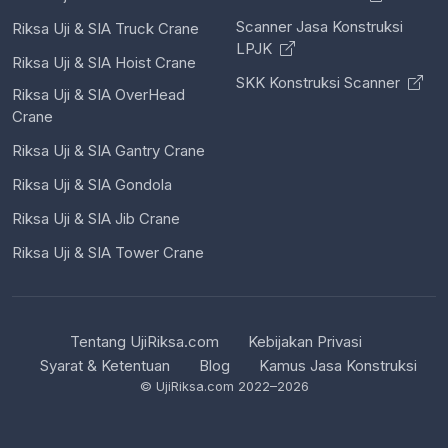
Scanner Jasa Konstruksi
Riksa Uji & SIA Truck Crane
LPJK
Riksa Uji & SIA Hoist Crane
SKK Konstruksi Scanner
Riksa Uji & SIA OverHead
Crane
Riksa Uji & SIA Gantry Crane
Riksa Uji & SIA Gondola
Riksa Uji & SIA Jib Crane
Riksa Uji & SIA Tower Crane
Tentang UjiRiksa.com
Kebijakan Privasi
Syarat & Ketentuan
Blog
Kamus Jasa Konstruksi
© UjiRiksa.com 2022–2026