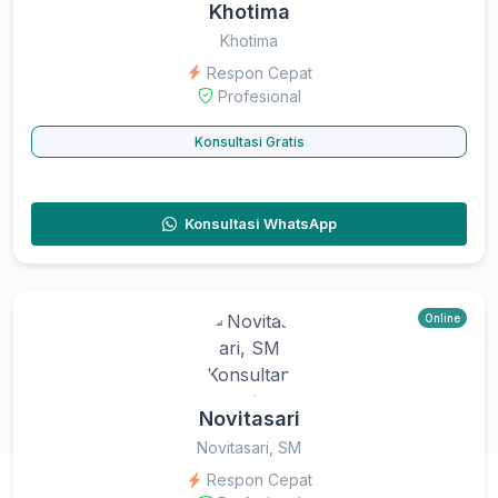
Khotima
Khotima
Respon Cepat
Profesional
Konsultasi Gratis
Konsultasi WhatsApp
Online
Novitasari
Novitasari, SM
Respon Cepat