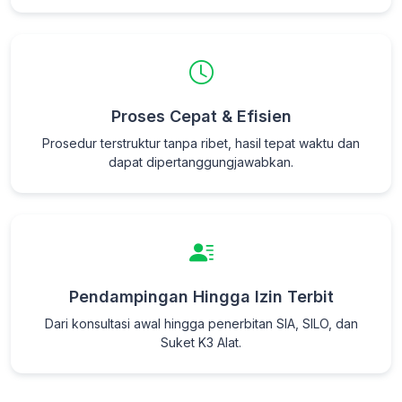
Proses Cepat & Efisien
Prosedur terstruktur tanpa ribet, hasil tepat waktu dan
dapat dipertanggungjawabkan.
Pendampingan Hingga Izin Terbit
Dari konsultasi awal hingga penerbitan SIA, SILO, dan
Suket K3 Alat.