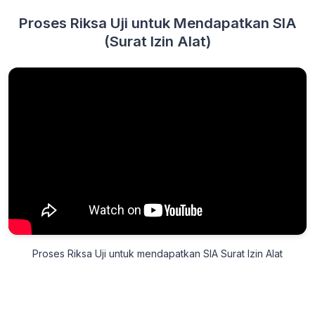
Proses Riksa Uji untuk Mendapatkan SIA
(Surat Izin Alat)
Proses Riksa Uji untuk mendapatkan SIA Surat Izin Alat