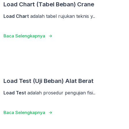
Load Chart (Tabel Beban) Crane
Load Chart
adalah tabel rujukan teknis y..
Baca Selengkapnya
Load Test (Uji Beban) Alat Berat
Load Test
adalah prosedur pengujian fisi..
Baca Selengkapnya