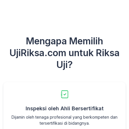
Mengapa Memilih
UjiRiksa.com untuk Riksa
Uji?
Inspeksi oleh Ahli Bersertifikat
Dijamin oleh tenaga profesional yang berkompeten dan
tersertifikasi di bidangnya.