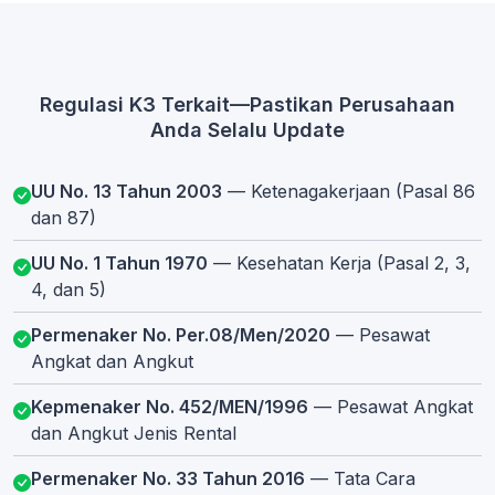
Regulasi K3 Terkait—Pastikan Perusahaan
Anda Selalu Update
UU No. 13 Tahun 2003
— Ketenagakerjaan (Pasal 86
dan 87)
UU No. 1 Tahun 1970
— Kesehatan Kerja (Pasal 2, 3,
4, dan 5)
Permenaker No. Per.08/Men/2020
— Pesawat
Angkat dan Angkut
Kepmenaker No. 452/MEN/1996
— Pesawat Angkat
dan Angkut Jenis Rental
Permenaker No. 33 Tahun 2016
— Tata Cara