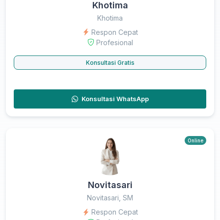
Khotima
Khotima
Respon Cepat
Profesional
Konsultasi Gratis
Konsultasi WhatsApp
Online
Novitasari
Novitasari, SM
Respon Cepat