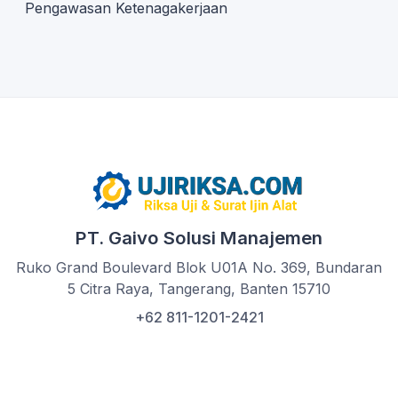
Pengawasan Ketenagakerjaan
PT. Gaivo Solusi Manajemen
Ruko Grand Boulevard Blok U01A No. 369, Bundaran
5 Citra Raya, Tangerang, Banten 15710
+62 811-1201-2421