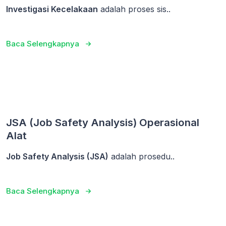
Investigasi Kecelakaan
adalah proses sis..
Baca Selengkapnya
JSA (Job Safety Analysis) Operasional
Alat
Job Safety Analysis (JSA)
adalah prosedu..
Baca Selengkapnya