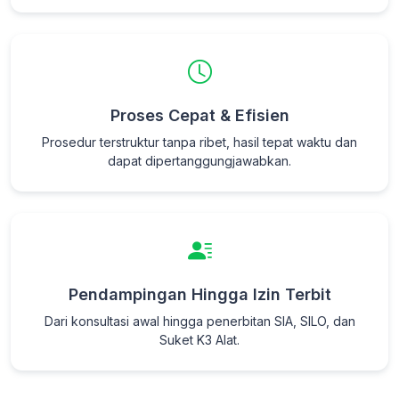
Proses Cepat & Efisien
Prosedur terstruktur tanpa ribet, hasil tepat waktu dan
dapat dipertanggungjawabkan.
Pendampingan Hingga Izin Terbit
Dari konsultasi awal hingga penerbitan SIA, SILO, dan
Suket K3 Alat.