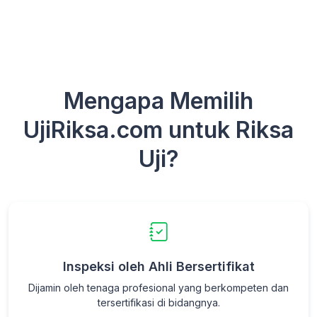
Mengapa Memilih
UjiRiksa.com untuk Riksa
Uji?
Inspeksi oleh Ahli Bersertifikat
Dijamin oleh tenaga profesional yang berkompeten dan
tersertifikasi di bidangnya.