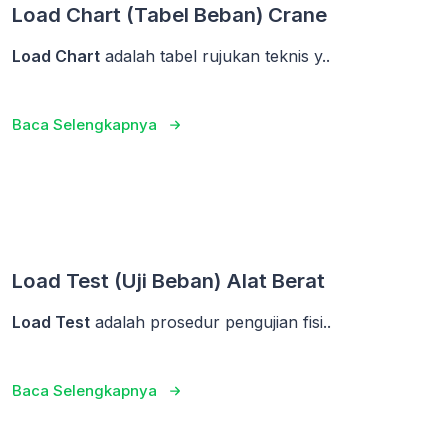
Load Chart (Tabel Beban) Crane
Load Chart
adalah tabel rujukan teknis y..
Baca Selengkapnya
Load Test (Uji Beban) Alat Berat
Load Test
adalah prosedur pengujian fisi..
Baca Selengkapnya