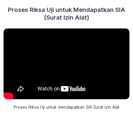
Proses Riksa Uji untuk Mendapatkan SIA
(Surat Izin Alat)
Proses Riksa Uji untuk mendapatkan SIA Surat Izin Alat