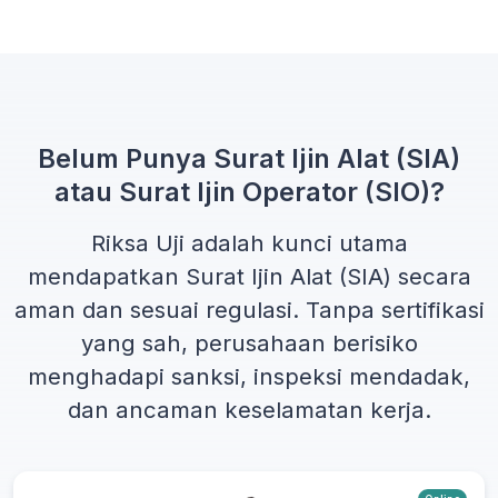
Belum Punya Surat Ijin Alat (SIA)
atau Surat Ijin Operator (SIO)?
Riksa Uji adalah kunci utama
mendapatkan
Surat Ijin Alat (SIA)
secara
aman dan sesuai regulasi. Tanpa sertifikasi
yang sah, perusahaan berisiko
menghadapi sanksi, inspeksi mendadak,
dan ancaman keselamatan kerja.