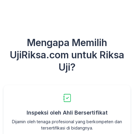
Mengapa Memilih
UjiRiksa.com untuk Riksa
Uji?
Inspeksi oleh Ahli Bersertifikat
Dijamin oleh tenaga profesional yang berkompeten dan
tersertifikasi di bidangnya.