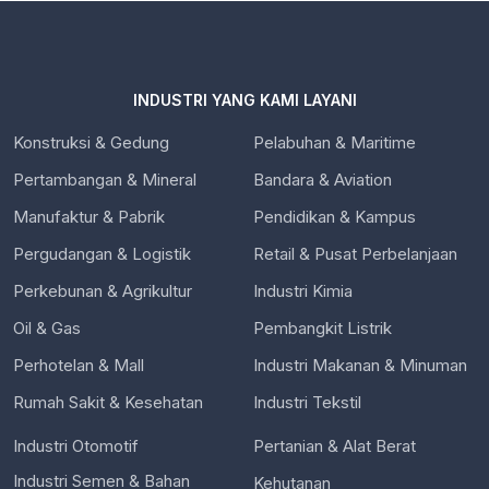
INDUSTRI YANG KAMI LAYANI
Konstruksi & Gedung
Pelabuhan & Maritime
Pertambangan & Mineral
Bandara & Aviation
Manufaktur & Pabrik
Pendidikan & Kampus
Pergudangan & Logistik
Retail & Pusat Perbelanjaan
Perkebunan & Agrikultur
Industri Kimia
Oil & Gas
Pembangkit Listrik
Perhotelan & Mall
Industri Makanan & Minuman
Rumah Sakit & Kesehatan
Industri Tekstil
Industri Otomotif
Pertanian & Alat Berat
Industri Semen & Bahan
Kehutanan