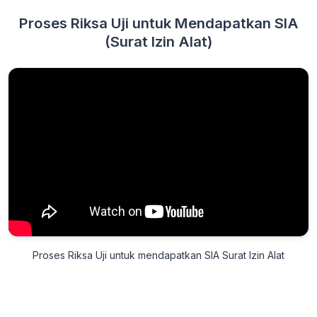
Proses Riksa Uji untuk Mendapatkan SIA
(Surat Izin Alat)
Proses Riksa Uji untuk mendapatkan SIA Surat Izin Alat