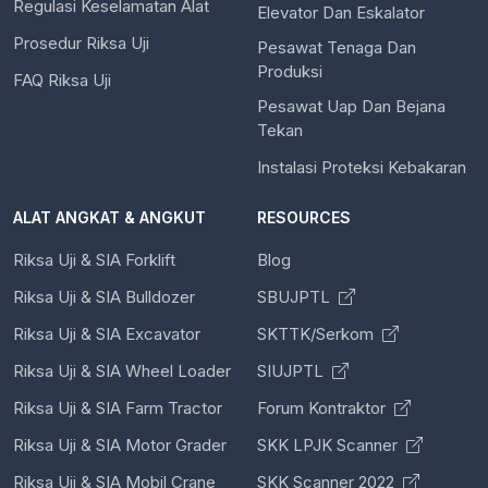
Regulasi Keselamatan Alat
Elevator Dan Eskalator
Prosedur Riksa Uji
Pesawat Tenaga Dan
Produksi
FAQ Riksa Uji
Pesawat Uap Dan Bejana
Tekan
Instalasi Proteksi Kebakaran
ALAT ANGKAT & ANGKUT
RESOURCES
Riksa Uji & SIA Forklift
Blog
Riksa Uji & SIA Bulldozer
SBUJPTL
Riksa Uji & SIA Excavator
SKTTK/Serkom
Riksa Uji & SIA Wheel Loader
SIUJPTL
Riksa Uji & SIA Farm Tractor
Forum Kontraktor
Riksa Uji & SIA Motor Grader
SKK LPJK Scanner
Riksa Uji & SIA Mobil Crane
SKK Scanner 2022