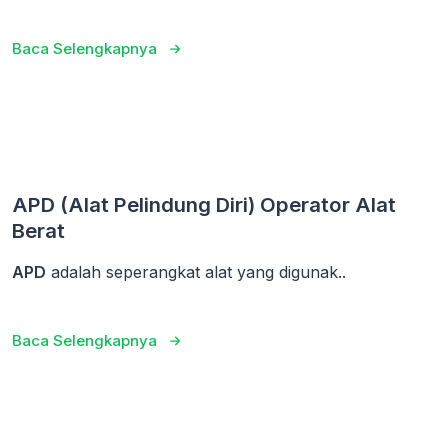
Baca Selengkapnya
APD (Alat Pelindung Diri) Operator Alat
Berat
APD
adalah seperangkat alat yang digunak..
Baca Selengkapnya