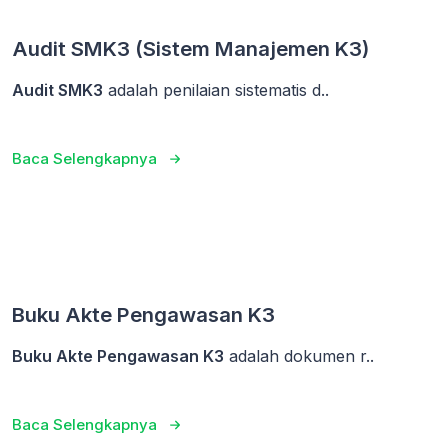
Audit SMK3 (Sistem Manajemen K3)
Audit SMK3
adalah penilaian sistematis d..
Baca Selengkapnya
Buku Akte Pengawasan K3
Buku Akte Pengawasan K3
adalah dokumen r..
Baca Selengkapnya