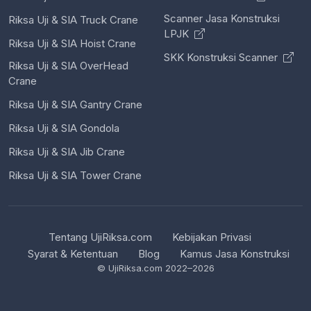
Scanner Jasa Konstruksi
Riksa Uji & SIA Truck Crane
LPJK
Riksa Uji & SIA Hoist Crane
SKK Konstruksi Scanner
Riksa Uji & SIA OverHead
Crane
Riksa Uji & SIA Gantry Crane
Riksa Uji & SIA Gondola
Riksa Uji & SIA Jib Crane
Riksa Uji & SIA Tower Crane
Tentang UjiRiksa.com
Kebijakan Privasi
Syarat & Ketentuan
Blog
Kamus Jasa Konstruksi
© UjiRiksa.com 2022–2026