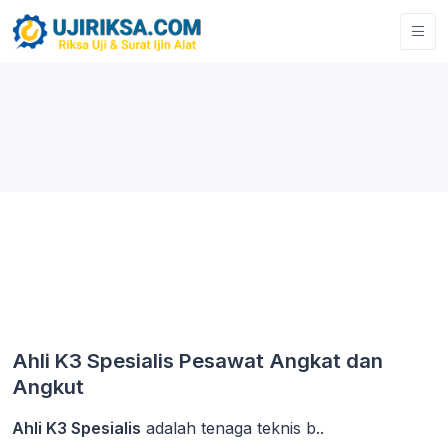
Ahli K3 Spesialis Pesawat Angkat dan
Angkut
Ahli K3 Spesialis
adalah tenaga teknis b..