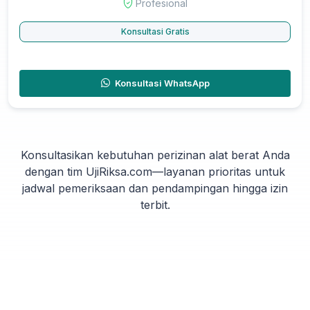
Profesional
Konsultasi Gratis
Konsultasi WhatsApp
Konsultasikan kebutuhan perizinan alat berat Anda
dengan tim UjiRiksa.com—layanan prioritas untuk
jadwal pemeriksaan dan pendampingan hingga izin
terbit.