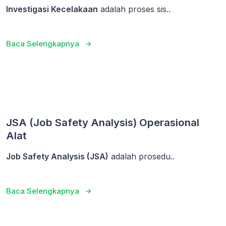
Investigasi Kecelakaan
adalah proses sis..
Baca Selengkapnya
JSA (Job Safety Analysis) Operasional
Alat
Job Safety Analysis (JSA)
adalah prosedu..
Baca Selengkapnya