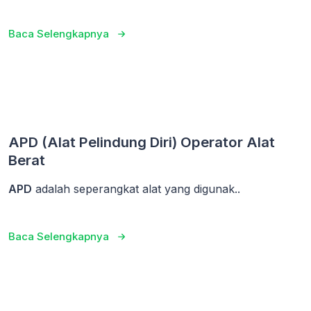
Baca Selengkapnya
APD (Alat Pelindung Diri) Operator Alat
Berat
APD
adalah seperangkat alat yang digunak..
Baca Selengkapnya