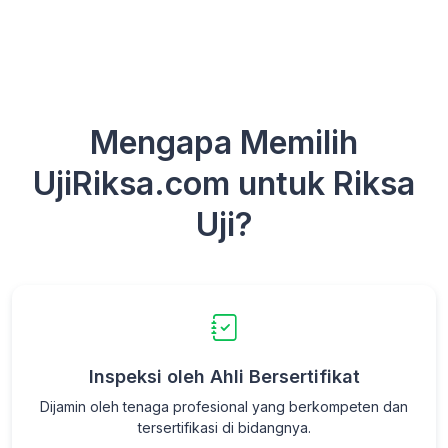
Mengapa Memilih
UjiRiksa.com untuk Riksa
Uji?
Inspeksi oleh Ahli Bersertifikat
Dijamin oleh tenaga profesional yang berkompeten dan
tersertifikasi di bidangnya.