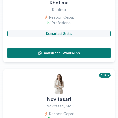
Khotima
Khotima
Respon Cepat
Profesional
Konsultasi Gratis
Konsultasi WhatsApp
Online
Novitasari
Novitasari, SM
Respon Cepat