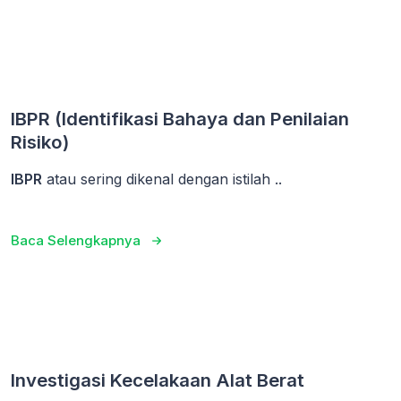
IBPR (Identifikasi Bahaya dan Penilaian
Risiko)
IBPR
atau sering dikenal dengan istilah ..
Baca Selengkapnya
Investigasi Kecelakaan Alat Berat