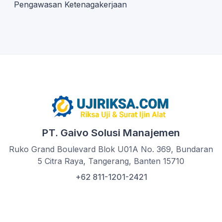
Pengawasan Ketenagakerjaan
PT. Gaivo Solusi Manajemen
Ruko Grand Boulevard Blok U01A No. 369, Bundaran
5 Citra Raya, Tangerang, Banten 15710
+62 811-1201-2421