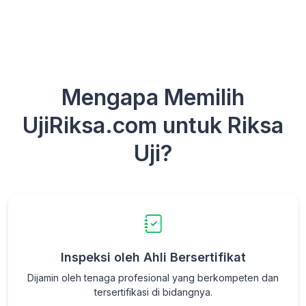
Mengapa Memilih
UjiRiksa.com untuk Riksa
Uji?
Inspeksi oleh Ahli Bersertifikat
Dijamin oleh tenaga profesional yang berkompeten dan
tersertifikasi di bidangnya.