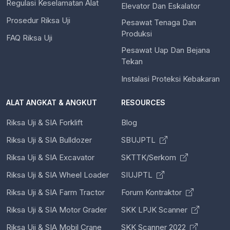
Regulasi Keselamatan Alat
Elevator Dan Eskalator
Prosedur Riksa Uji
Pesawat Tenaga Dan
Produksi
FAQ Riksa Uji
Pesawat Uap Dan Bejana
Tekan
Instalasi Proteksi Kebakaran
ALAT ANGKAT & ANGKUT
RESOURCES
Riksa Uji & SIA Forklift
Blog
Riksa Uji & SIA Bulldozer
SBUJPTL
Riksa Uji & SIA Excavator
SKTTK/Serkom
Riksa Uji & SIA Wheel Loader
SIUJPTL
Riksa Uji & SIA Farm Tractor
Forum Kontraktor
Riksa Uji & SIA Motor Grader
SKK LPJK Scanner
Riksa Uji & SIA Mobil Crane
SKK Scanner 2022