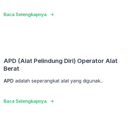
Baca Selengkapnya
APD (Alat Pelindung Diri) Operator Alat
Berat
APD
adalah seperangkat alat yang digunak..
Baca Selengkapnya