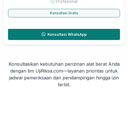
Profesional
Konsultasi Gratis
Konsultasi WhatsApp
Konsultasikan kebutuhan perizinan alat berat Anda
dengan tim UjiRiksa.com—layanan prioritas untuk
jadwal pemeriksaan dan pendampingan hingga izin
terbit.