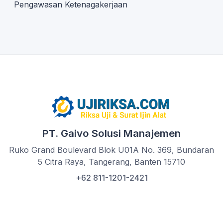
Pengawasan Ketenagakerjaan
PT. Gaivo Solusi Manajemen
Ruko Grand Boulevard Blok U01A No. 369, Bundaran
5 Citra Raya, Tangerang, Banten 15710
+62 811-1201-2421