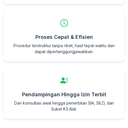
Proses Cepat & Efisien
Prosedur terstruktur tanpa ribet, hasil tepat waktu dan
dapat dipertanggungjawabkan.
Pendampingan Hingga Izin Terbit
Dari konsultasi awal hingga penerbitan SIA, SILO, dan
Suket K3 Alat.