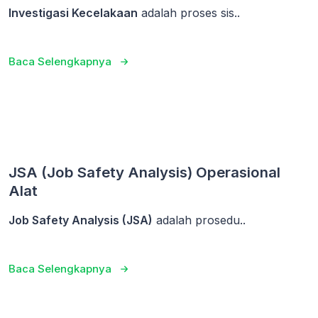
Investigasi Kecelakaan
adalah proses sis..
Baca Selengkapnya
JSA (Job Safety Analysis) Operasional
Alat
Job Safety Analysis (JSA)
adalah prosedu..
Baca Selengkapnya