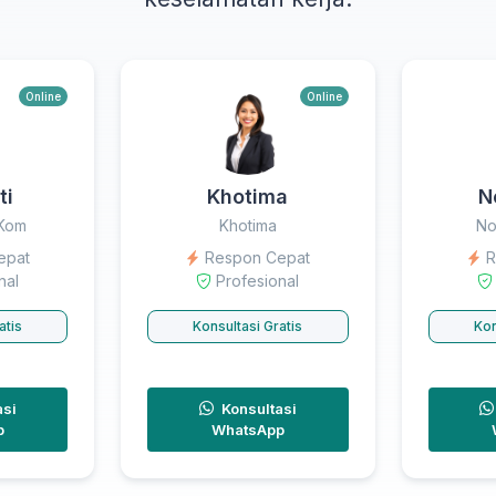
Online
Online
ti
Khotima
N
.Kom
Khotima
No
epat
Respon Cepat
R
nal
Profesional
atis
Konsultasi Gratis
Kon
asi
Konsultasi
p
WhatsApp