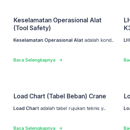
Keselamatan Operasional Alat
LH
(Tool Safety)
K
Keselamatan Operasional Alat
adalah kond..
LH
Baca Selengkapnya
Ba
Load Chart (Tabel Beban) Crane
Lo
Load Chart
adalah tabel rujukan teknis y..
Lo
Baca Selengkapnya
Ba