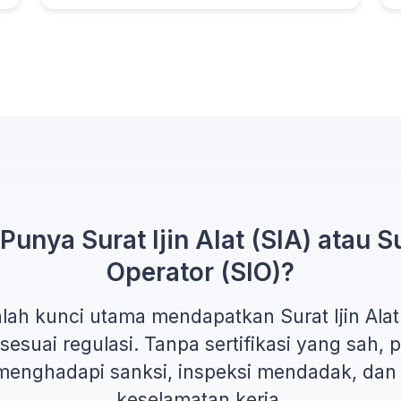
unya Surat Ijin Alat (SIA) atau Su
Operator (SIO)?
dalah kunci utama mendapatkan
Surat Ijin Alat
esuai regulasi. Tanpa sertifikasi yang sah,
 menghadapi sanksi, inspeksi mendadak, da
keselamatan kerja.