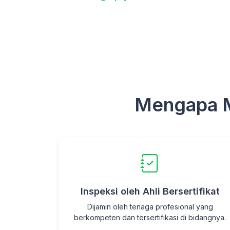
Mengapa Me
Inspeksi oleh Ahli Bersertifikat
Dijamin oleh tenaga profesional yang
berkompeten dan tersertifikasi di bidangnya.