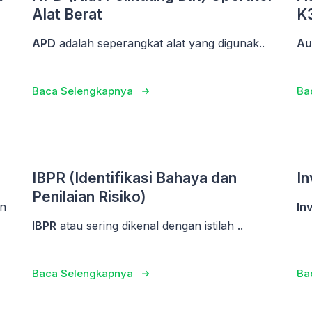
Alat Berat
K
APD
adalah seperangkat alat yang digunak..
Au
Baca Selengkapnya
Ba
IBPR (Identifikasi Bahaya dan
In
Penilaian Risiko)
n
In
IBPR
atau sering dikenal dengan istilah ..
Baca Selengkapnya
Ba