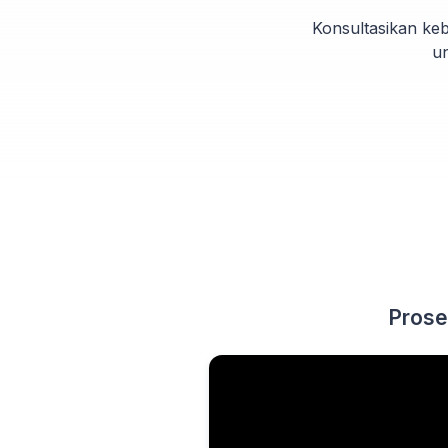
Konsultasikan keb
un
Prose