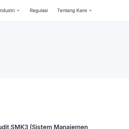
Industri
Regulasi
Tentang Kami
udit SMK3 (Sistem Manajemen