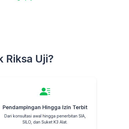
 Riksa Uji?
Pendampingan Hingga Izin Terbit
Dari konsultasi awal hingga penerbitan SIA,
SILO, dan Suket K3 Alat.