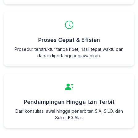
Proses Cepat & Efisien
Prosedur terstruktur tanpa ribet, hasil tepat waktu dan
dapat dipertanggungjawabkan.
Pendampingan Hingga Izin Terbit
Dari konsultasi awal hingga penerbitan SIA, SILO, dan
Suket K3 Alat.