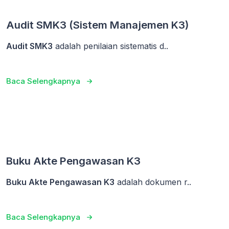
Audit SMK3 (Sistem Manajemen K3)
Audit SMK3
adalah penilaian sistematis d..
Baca Selengkapnya
Buku Akte Pengawasan K3
Buku Akte Pengawasan K3
adalah dokumen r..
Baca Selengkapnya