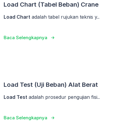
Load Chart (Tabel Beban) Crane
Load Chart
adalah tabel rujukan teknis y..
Baca Selengkapnya
Load Test (Uji Beban) Alat Berat
Load Test
adalah prosedur pengujian fisi..
Baca Selengkapnya