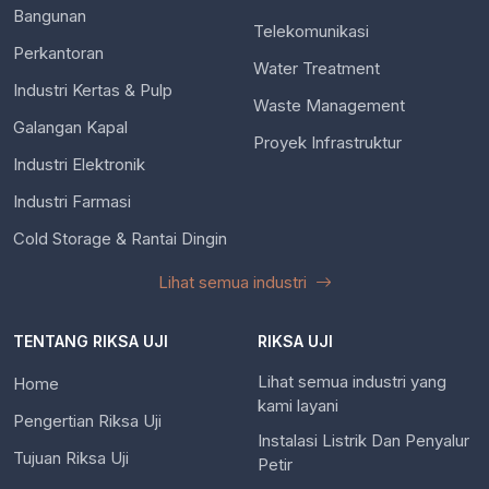
Bangunan
Telekomunikasi
Perkantoran
Water Treatment
Industri Kertas & Pulp
Waste Management
Galangan Kapal
Proyek Infrastruktur
Industri Elektronik
Industri Farmasi
Cold Storage & Rantai Dingin
Lihat semua industri
TENTANG RIKSA UJI
RIKSA UJI
Lihat semua industri yang
Home
kami layani
Pengertian Riksa Uji
Instalasi Listrik Dan Penyalur
Tujuan Riksa Uji
Petir