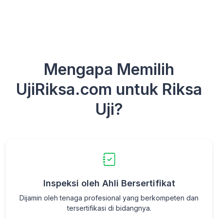
Mengapa Memilih
UjiRiksa.com untuk Riksa
Uji?
Inspeksi oleh Ahli Bersertifikat
Dijamin oleh tenaga profesional yang berkompeten dan
tersertifikasi di bidangnya.