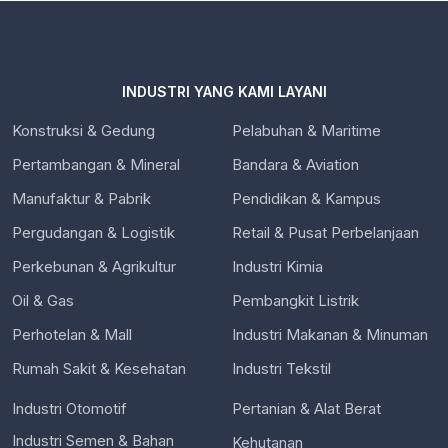
INDUSTRI YANG KAMI LAYANI
Konstruksi & Gedung
Pelabuhan & Maritime
Pertambangan & Mineral
Bandara & Aviation
Manufaktur & Pabrik
Pendidikan & Kampus
Pergudangan & Logistik
Retail & Pusat Perbelanjaan
Perkebunan & Agrikultur
Industri Kimia
Oil & Gas
Pembangkit Listrik
Perhotelan & Mall
Industri Makanan & Minuman
Rumah Sakit & Kesehatan
Industri Tekstil
Industri Otomotif
Pertanian & Alat Berat
Industri Semen & Bahan
Kehutanan