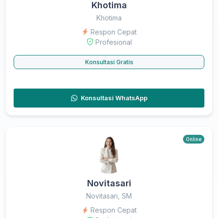
Khotima
Khotima
Respon Cepat
Profesional
Konsultasi Gratis
Konsultasi WhatsApp
Online
Novitasari
Novitasari, SM
Respon Cepat