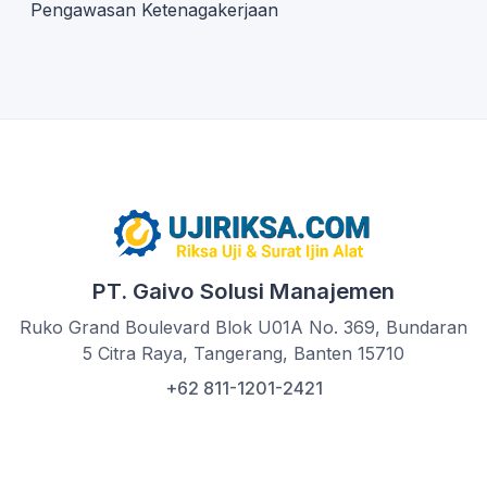
Pengawasan Ketenagakerjaan
PT. Gaivo Solusi Manajemen
Ruko Grand Boulevard Blok U01A No. 369, Bundaran
5 Citra Raya, Tangerang, Banten 15710
+62 811-1201-2421