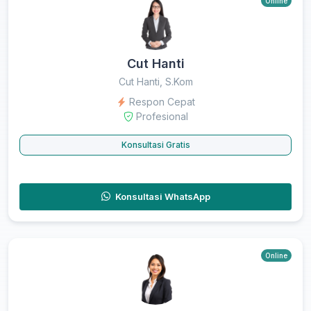
Online
Cut Hanti
Cut Hanti, S.Kom
Respon Cepat
Profesional
Konsultasi Gratis
Konsultasi WhatsApp
Online