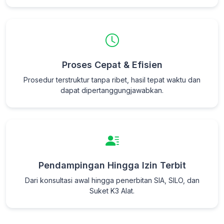
Proses Cepat & Efisien
Prosedur terstruktur tanpa ribet, hasil tepat waktu dan
dapat dipertanggungjawabkan.
Pendampingan Hingga Izin Terbit
Dari konsultasi awal hingga penerbitan SIA, SILO, dan
Suket K3 Alat.