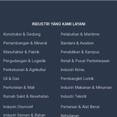
INDUSTRI YANG KAMI LAYANI
Konstruksi & Gedung
Pelabuhan & Maritime
Pertambangan & Mineral
Bandara & Aviation
Manufaktur & Pabrik
Pendidikan & Kampus
Pergudangan & Logistik
Retail & Pusat Perbelanjaan
Perkebunan & Agrikultur
Industri Kimia
Oil & Gas
Pembangkit Listrik
Perhotelan & Mall
Industri Makanan & Minuman
Rumah Sakit & Kesehatan
Industri Tekstil
Industri Otomotif
Pertanian & Alat Berat
Industri Semen & Bahan
Kehutanan