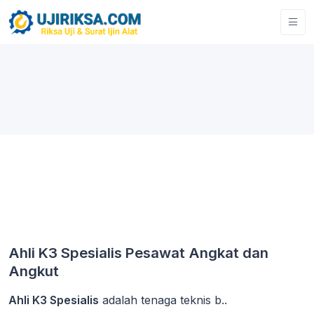
Ahli K3 Spesialis Pesawat Angkat dan
Angkut
Ahli K3 Spesialis
adalah tenaga teknis b..