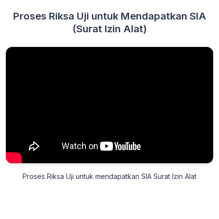
Proses Riksa Uji untuk Mendapatkan SIA
(Surat Izin Alat)
Proses Riksa Uji untuk mendapatkan SIA Surat Izin Alat