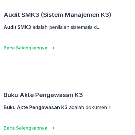
Audit SMK3 (Sistem Manajemen K3)
Audit SMK3
adalah penilaian sistematis d..
Baca Selengkapnya
Buku Akte Pengawasan K3
Buku Akte Pengawasan K3
adalah dokumen r..
Baca Selengkapnya