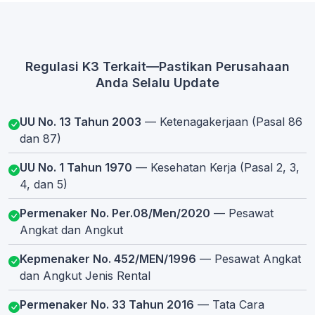
Regulasi K3 Terkait—Pastikan Perusahaan
Anda Selalu Update
UU No. 13 Tahun 2003
— Ketenagakerjaan (Pasal 86
dan 87)
UU No. 1 Tahun 1970
— Kesehatan Kerja (Pasal 2, 3,
4, dan 5)
Permenaker No. Per.08/Men/2020
— Pesawat
Angkat dan Angkut
Kepmenaker No. 452/MEN/1996
— Pesawat Angkat
dan Angkut Jenis Rental
Permenaker No. 33 Tahun 2016
— Tata Cara