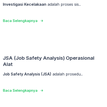
Investigasi Kecelakaan
adalah proses sis..
Baca Selengkapnya
JSA (Job Safety Analysis) Operasional
Alat
Job Safety Analysis (JSA)
adalah prosedu..
Baca Selengkapnya