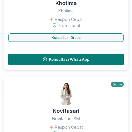
Khotima
Khotima
Respon Cepat
Profesional
Konsultasi Gratis
Konsultasi WhatsApp
Online
Novitasari
Novitasari, SM
Respon Cepat