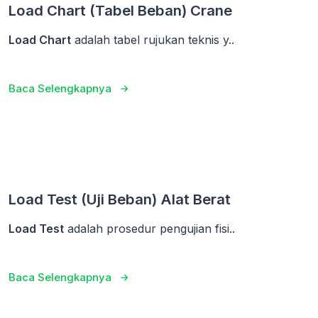
Load Chart (Tabel Beban) Crane
Load Chart
adalah tabel rujukan teknis y..
Baca Selengkapnya
Load Test (Uji Beban) Alat Berat
Load Test
adalah prosedur pengujian fisi..
Baca Selengkapnya