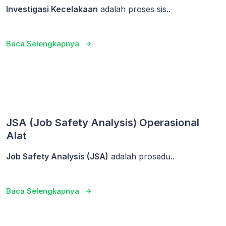
Investigasi Kecelakaan
adalah proses sis..
Baca Selengkapnya
JSA (Job Safety Analysis) Operasional
Alat
Job Safety Analysis (JSA)
adalah prosedu..
Baca Selengkapnya