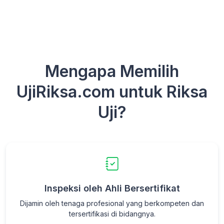
Mengapa Memilih
UjiRiksa.com untuk Riksa
Uji?
Inspeksi oleh Ahli Bersertifikat
Dijamin oleh tenaga profesional yang berkompeten dan
tersertifikasi di bidangnya.