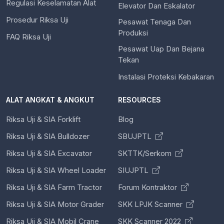
Regulasi Keselamatan Alat
Elevator Dan Eskalator
Prosedur Riksa Uji
Pesawat Tenaga Dan
Produksi
FAQ Riksa Uji
Pesawat Uap Dan Bejana
Tekan
Instalasi Proteksi Kebakaran
ALAT ANGKAT & ANGKUT
RESOURCES
Riksa Uji & SIA Forklift
Blog
Riksa Uji & SIA Bulldozer
SBUJPTL
Riksa Uji & SIA Excavator
SKTTK/Serkom
Riksa Uji & SIA Wheel Loader
SIUJPTL
Riksa Uji & SIA Farm Tractor
Forum Kontraktor
Riksa Uji & SIA Motor Grader
SKK LPJK Scanner
Riksa Uji & SIA Mobil Crane
SKK Scanner 2022