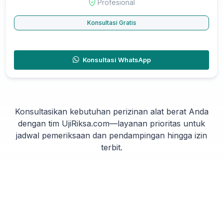
Profesional
Konsultasi Gratis
Konsultasi WhatsApp
Konsultasikan kebutuhan perizinan alat berat Anda
dengan tim UjiRiksa.com—layanan prioritas untuk
jadwal pemeriksaan dan pendampingan hingga izin
terbit.