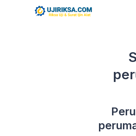
pe
Peru
peruma