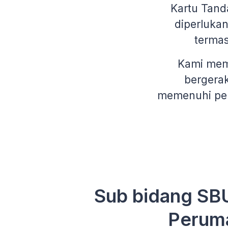
Kartu Tand
diperluka
terma
Kami memb
bergerak
memenuhi per
Sub bidang SB
Perum