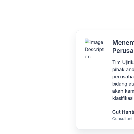
Menent
Perusa
Tim Ujir
pihak and
perusaha
bidang at
akan kami
klasifika
Cut Hant
Consultant