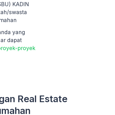
(SBU) KADIN
tah/swasta
umahan
 anda yang
gar dapat
proyek-proyek
an Real Estate
umahan