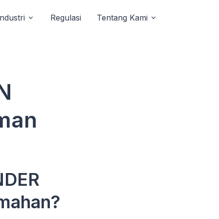
Industri
Regulasi
Tentang Kami
N
man
ENDER
umahan?