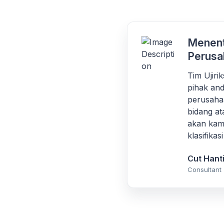
Menent
Perusa
Tim Ujir
pihak and
perusaha
bidang at
akan kami
klasifika
Cut Hant
Consultant