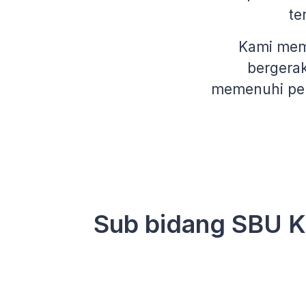
te
Kami memb
bergerak
memenuhi per
Sub bidang SBU K