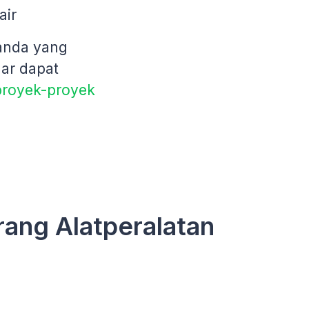
air
 anda yang
gar dapat
proyek-proyek
ang Alatperalatan