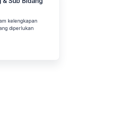
 & Sub Bidang
am kelengkapan
ang diperlukan