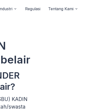
Industri
Regulasi
Tentang Kami
N
belair
ENDER
air?
(SBU) KADIN
tah/swasta