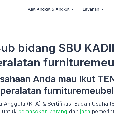
Alat Angkat & Angkut
Layanan
Sub bidang SBU KADI
eralatan furnituremeu
sahaan Anda mau Ikut T
tperalatan furnituremeubel
a Anggota (KTA) & Sertifikasi Badan Usaha 
n untuk
pemasokan barang
dan
jasa
pemerin