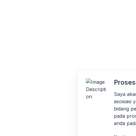
Proses
Saya aka
asosiasi 
bidang p
pada pros
anda pada