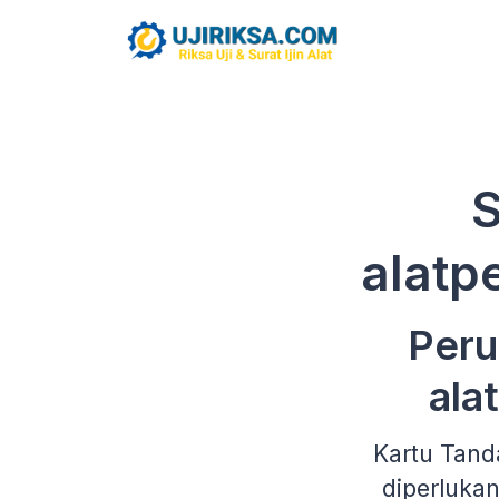
alatp
Peru
ala
Kartu Tand
diperluka