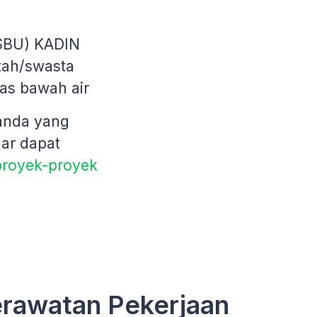
(SBU) KADIN
tah/swasta
as bawah air
 anda yang
gar dapat
proyek-proyek
erawatan Pekerjaan