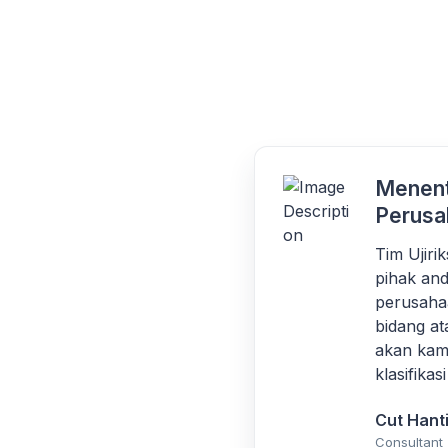
Menent
Perusa
Tim Ujir
pihak and
perusaha
bidang at
akan kami
klasifika
Cut Hant
Consultant