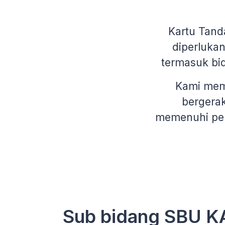
Kartu Tand
diperluka
termasuk bi
Kami memb
bergerak
memenuhi per
Sub bidang SBU KA