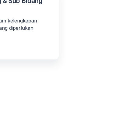
 & Sub Bidang
am kelengkapan
ang diperlukan