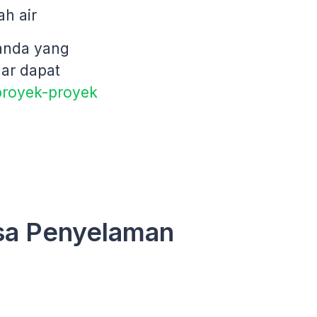
h air
 anda yang
gar dapat
proyek-proyek
sa Penyelaman