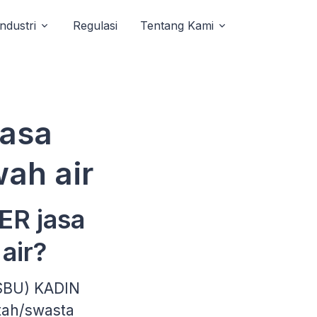
Industri
Regulasi
Tentang Kami
jasa
ah air
ER jasa
air?
(SBU) KADIN
tah/swasta