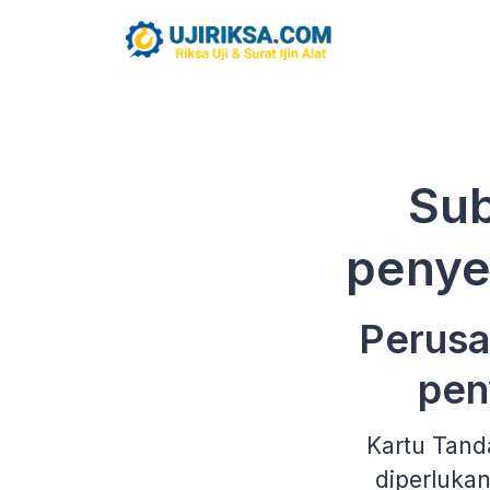
Sub
penye
Perusa
pen
Kartu Tand
diperluka