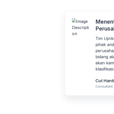
Menent
Perusa
Tim Ujir
pihak and
perusaha
bidang at
akan kami
klasifika
Cut Hant
Consultant