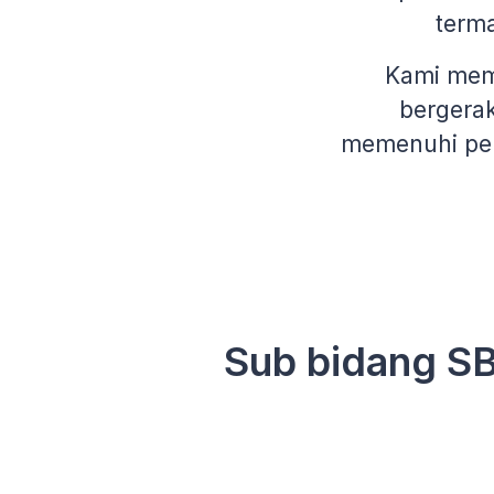
term
Kami memb
bergerak
memenuhi per
Sub bidang S