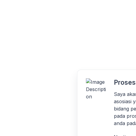
Proses
Saya aka
asosiasi 
bidang p
pada pros
anda pada