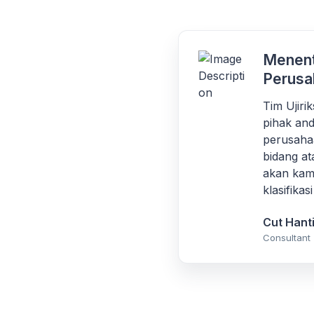
Menent
Perusa
Tim Ujir
pihak and
perusaha
bidang at
akan kami
klasifika
Cut Hant
Consultant