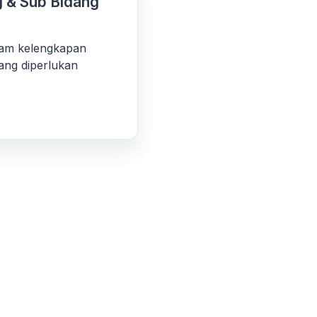
 & Sub Bidang
am kelengkapan
ang diperlukan