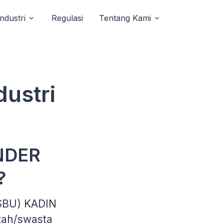
Industri
Regulasi
Tentang Kami
ustri
ENDER
?
(SBU) KADIN
tah/swasta