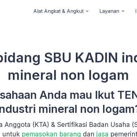
Alat Angkat & Angkut
Layanan
bidang SBU KADIN ind
mineral non logam
sahaan Anda mau Ikut T
industri mineral non logam
a Anggota (KTA) & Sertifikasi Badan Usaha 
n untuk
pemasokan barang
dan
jasa
pemerin