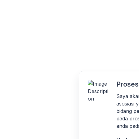
Proses
Saya aka
asosiasi 
bidang p
pada pros
anda pada